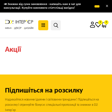
📣 Знижки від суми замовлення - напишіть нам в чат для
×
консультації. Купуйте комплекти стіл+стільці вигідно!
0
0
Акції
Підпишіться на розсилку
Надихайтеся новими ідеями і світовими трендами! Підпишіться на
розсилку і отримуйте бонуси: спеціальні пропозиції та знижки в D2
Інтер'єр