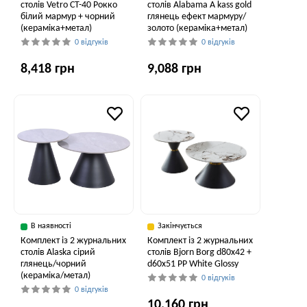
столів Vetro CT-40 Рокко
столів Alabama A kass gold
білий мармур + чорний
глянець ефект мармуру/
(кераміка+метал)
золото (кераміка+метал)
0 відгуків
0 відгуків
8,418 грн
9,088 грн
В наявності
Закінчується
Комплект із 2 журнальних
Комплект із 2 журнальних
столів Alaska сірий
столів Bjorn Borg d80х42 +
глянець/чорний
d60х51 PP White Glossy
(кераміка/метал)
0 відгуків
0 відгуків
10,160 грн