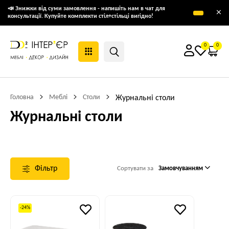
📣 Знижки від суми замовлення - напишіть нам в чат для
×
консультації. Купуйте комплекти стіл+стільці вигідно!
0
0
Головна
Меблі
Столи
Журнальні столи
Журнальні столи
Фільтр
Сортувати за
Замовчуванням
-24%