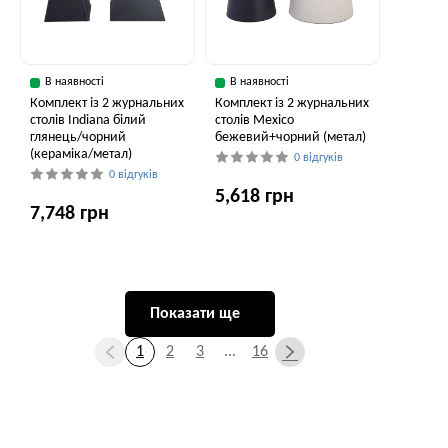
В наявності
В наявності
Комплект із 2 журнальних
Комплект із 2 журнальних
столів Indiana білий
столів Mexico
глянець/чорний
бежевий+чорний (метал)
(кераміка/метал)
0 відгуків
0 відгуків
5,618 грн
7,748 грн
Показати ще
1
2
3
...
16