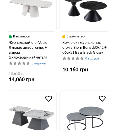
В наявності
Закінчується
Журнальний стіл Vetro
Комплект журнальних
Лунаріо айворі онікс +
столів Bjorn Borg d80х42 +
айворі
d60х51 Bass Black Glossy
(склокераміка+метал)
0 відгуків
0 відгуків
10,160 грн
18,610 грн
14,060 грн