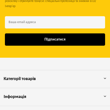
розсилку і отримуйте бонуси: спеціальні пропозиції та знижки в D2
Оберіть Свій Ідеальний Журнальний
Інтер'єр
Стіл
D2 Інтер'єр пропонує
журнальні столики
різноманітних форм, щоб
ви могли знайти той, що ідеально відповідатиме вашому
простору та естетиці:
Підписатися
Різноманіття Форм:
Квадратна форма:
Класичний та симетричний вибір, що
пасує до традиційних або упорядкованих інтер'єрів.
Кругла форма:
Створює м'якші лінії, безпечна для родин з
дітьми, сприяє невимушеній атмосфері спілкування.
Категорії товарів
Овальна форма:
Поєднує переваги круглих та прямокутних
форм, добре підходить для подовжених кімнат.
Прямокутна форма:
Універсальний та практичний варіант,
Інформація
що легко вписується в більшість інтер'єрів та дозволяє
ефективно використовувати простір.