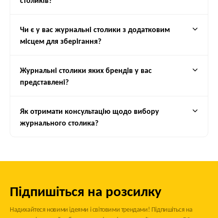
столиків?
крісел, об'єднуючи меблі в єдиний затишний простір.
З іншого боку,
журнальні столики
– це важливий елемент декору,
який може значно вплинути на загальне сприйняття кімнати:
Чи є у вас журнальні столики з додатковим
місцем для зберігання?
Стильовий акцент:
Форма, матеріал та дизайн
кавового
столика
здатні підкреслити обраний стиль інтер'єру – від
мінімалізму та лофту до класики чи модерну.
Журнальні столики яких брендів у вас
Зонування простору:
У великих або відкритих плануваннях
представлені?
журнальні столи
допомагають візуально зонувати простір,
відділяючи зону відпочинку від інших функціональних частин
кімнати.
Як отримати консультацію щодо вибору
журнального столика?
Можливості для декорування:
Поверхня
журнального
столика
– ідеальне місце для експериментів з декором. Вази
з квітами, свічки, книги, унікальні статуетки або фоторамки
додадуть вашому простору індивідуальності та особистого
шарму.
Підпишіться на розсилку
Надихайтеся новими ідеями і світовими трендами! Підпишіться на
Розмаїття Форм та Дизайнів: