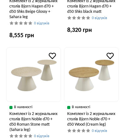
Комплект із 2 журнальних
Комплект із 2 журнальних
столів Bjorn Hagen d70 +
столів Bjorn Hagen d70 +
d50 Shks Beige Glossy +
d50 Shks black matt
Sahara leg
0 відгуків
0 відгуків
8,320 грн
8,555 грн
В наявності
В наявності
Комплект із 2 журнальних
Комплект із 2 журнальних
столів Bjorn Noble d70 +
столів Bjorn Noble d70 +
d50 Roman Stone matt
d50 Wood (Cream leg)
(Sahara leg)
0 відгуків
0 відгуків