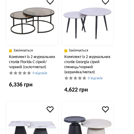
Закінчується
Закінчується
Комплект із 2 журнальних
Комплект із 2 журнальних
столів Florida C сірий/
столів Georgia сірий
чорний (скло+метал)
глянець/чорний
(кераміка/метал)
0 відгуків
0 відгуків
6,336 грн
4,622 грн