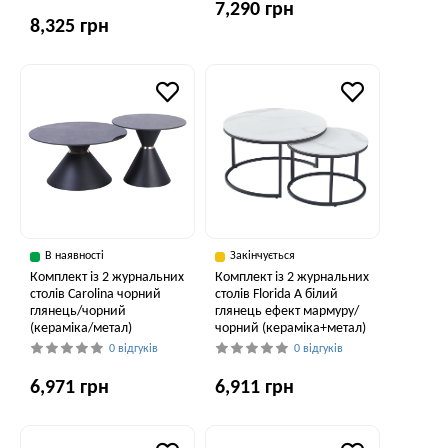
7,290 грн
8,325 грн
В наявності
Закінчується
Комплект із 2 журнальних
Комплект із 2 журнальних
столів Carolina чорний
столів Florida A білий
глянець/чорний
глянець ефект мармуру/
(кераміка/метал)
чорний (кераміка+метал)
0 відгуків
0 відгуків
6,971 грн
6,911 грн