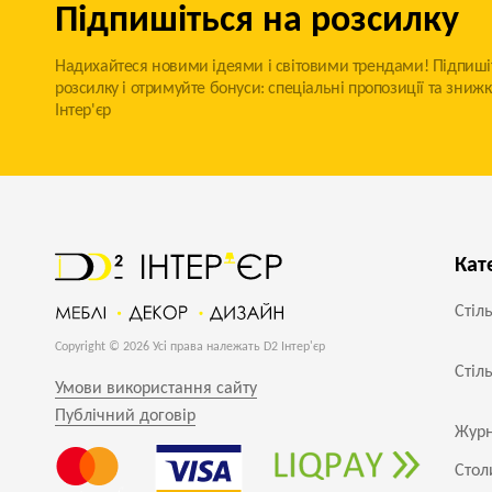
Підпишіться на розсилку
Надихайтеся новими ідеями і світовими трендами! Підпиші
розсилку і отримуйте бонуси: спеціальні пропозиції та знижк
Інтер'єр
Кат
Стіл
Copyright © 2026 Усі права належать D2 Інтер'єр
Стіл
Умови використання сайту
Публічний договір
Журн
Стол