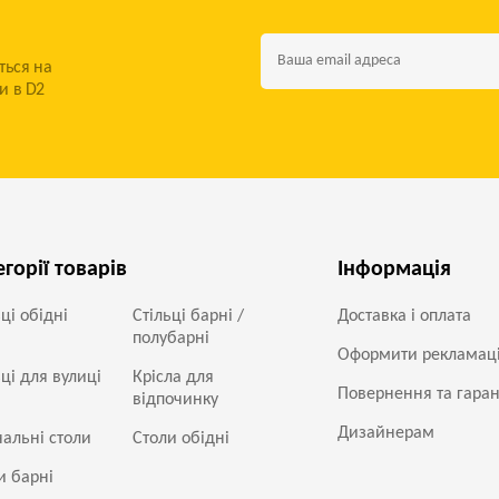
ться на
и в D2
егорії товарів
Інформація
ьці обідні
Стільці барні /
Доставка і оплата
полубарні
Оформити рекламац
ьці для вулиці
Крісла для
Повернення та гаран
відпочинку
Дизайнерам
альні столи
Столи обідні
и барні