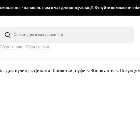
мовлення - напишіть нам в чат для консультації. Купуйте комплекти стіл+
Обідні столи
Обідні стільці
лі для вулиці
Дивани, банкетки, пуфи
Зберігання
Покупця