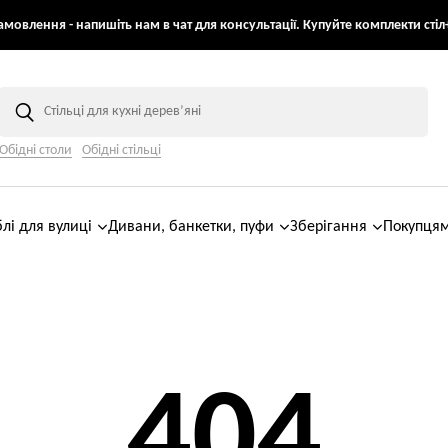
мовлення - напишіть нам в чат для консультації. Купуйте комплекти стіл+
Обідні столи
Обідні стільці
лі для вулиці
Дивани, банкетки, пуфи
Зберігання
Покупця
404