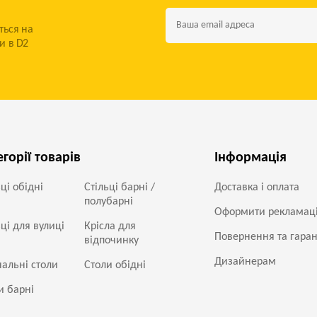
ться на
и в D2
егорії товарів
Інформація
ьці обідні
Стільці барні /
Доставка і оплата
полубарні
Оформити рекламац
ьці для вулиці
Крісла для
Повернення та гаран
відпочинку
Дизайнерам
альні столи
Столи обідні
и барні