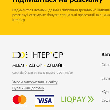
Підпишіться на розсилку
Надихайтеся новими ідеями і світовими трендами! Підпиші
розсилку і отримуйте бонуси: спеціальні пропозиції та знижк
Інтер'єр
Кат
Стіл
Copyright © 2026 Усі права належать D2 Інтер'єр
Стіл
Умови використання сайту
Публічний договір
Журн
Стол