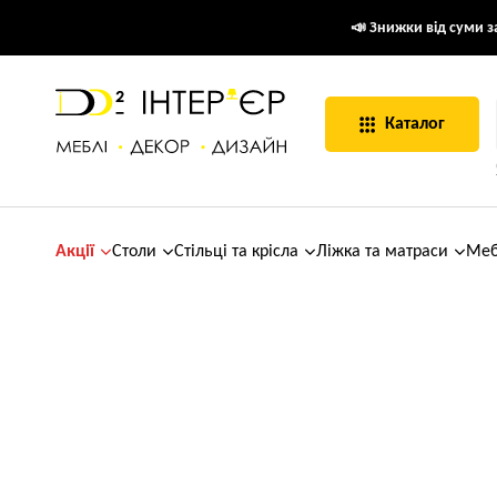
📣 Знижки від суми за
Каталог
Акції
Столи
Стільці та крісла
Ліжка та матраси
Меб