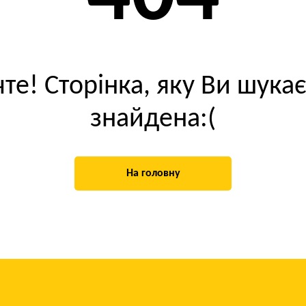
те! Сторінка, яку Ви шукає
знайдена:(
На головну