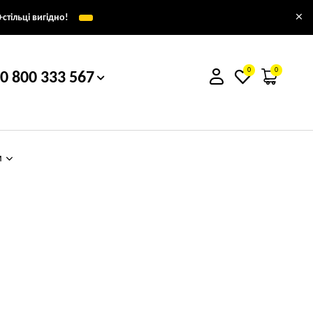
×
стільці вигідно!
0
0
0 800 333 567
м