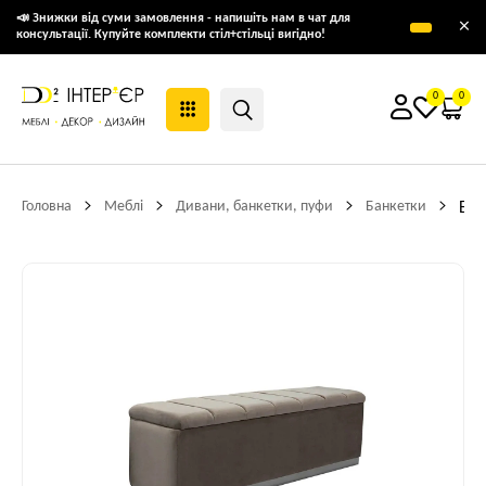
📣 Знижки від суми замовлення - напишіть нам в чат для
×
консультації. Купуйте комплекти стіл+стільці вигідно!
0
0
Головна
Меблі
Дивани, банкетки, пуфи
Банкетки
Бан