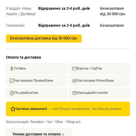
У відділ. Нова
Відправимо за 2-4 роб. днів
Безкоштовно
пошта / Делівері
від 30 000 грн.
Самовивіз
Відправимо за 2-4 роб. днів
Безкоштовно
Безкоштовна доставка від 30 000 грн.
Оплата та доставка
Готівка
Картка / LiqPay
Частинами ПриватБанк
Частинами Монобанк
По реквізитам
Накладний платіж
Система лояльності
— чим більше замовлення, тим більша знижка
Консультація: Телефон · Чат · Viber · Telegram
Умови доставки та оплати