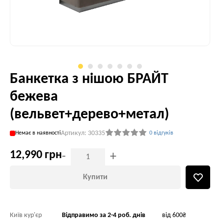
Банкетка з нішою БРАЙТ
бежева
(вельвет+дерево+метал)
Артикул: 30335
Немає в наявності
0 відгуків
12,990 грн
-
+
Купити
Київ кур'єр
Відправимо за 2-4 роб. днів
від 600₴