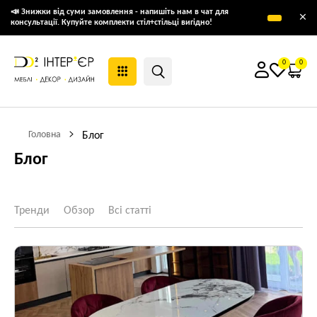
📣 Знижки від суми замовлення - напишіть нам в чат для
×
консультації. Купуйте комплекти стіл+стільці вигідно!
0
0
Головна
Блог
Блог
Тренди
Обзор
Всі статті