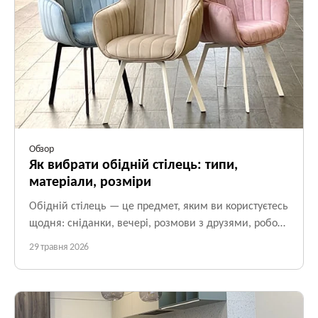
Обзор
Як вибрати обідній стілець: типи,
матеріали, розміри
Обідній стілець — це предмет, яким ви користуєтесь
щодня: сніданки, вечері, розмови з друзями, робота
за ноутбуком із чашкою кави. Тому обирати стілець
29 травня 2026
потрібно не лише за зовнішнім виглядом, а й за
зручністю, розмірами та матеріалами.
У цьому гайді
ми розповімо, на що звернути увагу при виборі обідніх
стільців та крісел: які бувають типи, з чого виготовляють