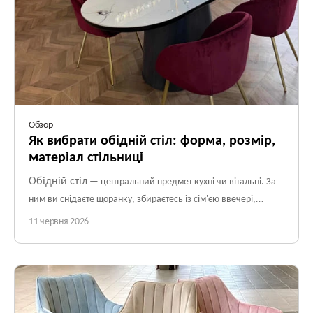
Обзор
Як вибрати обідній стіл: форма, розмір,
матеріал стільниці
Обідній стіл
— центральний предмет кухні чи вітальні. За
ним ви снідаєте щоранку, збираєтесь із сім'єю ввечері,
приймаєте гостей на свята. Стіл, який не підходить за
11 червня 2026
розміром, формою чи матеріалом, щодня нагадуватиме про
невдалий вибір: він або занадто великий і заважає проходу,
або занадто малий і за ним тісно, або стільниця вже
вкрилась подряпинами через пів року.