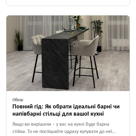
Під час вибору стола важливо врахувати не лише його
зовнішній вигляд, але й такі аспекти, як форма та матеріал
стільниці, які можуть вплинути на зручність експлуатації та
загальний естетичний вигляд кімнати. Наприклад багато
наших клієнтва підбирають стільницю під колір плитки чи
фасадів кухні.
Обзор
Повний гід: Як обрати ідеальні барні чи
напівбарні стільці для вашої кухні
Якщо ви вирішили – у вас на кухні буде барна
стійка. То не поспішайте одразу купувати до неї