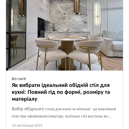
ідеально поєднуються між собою.
Всі статті
Як вибрати ідеальний обідній стіл для
кухні: Повний гід по формі, розміру та
матеріалу
Вибір обіднього
стола для кухні чи вітальні - це важливий
етап при оформленні інтер'єру, оскільки стіл виступає як
центральний елемент кімнати і виконує різноманітні функції.
14 листопада 2023