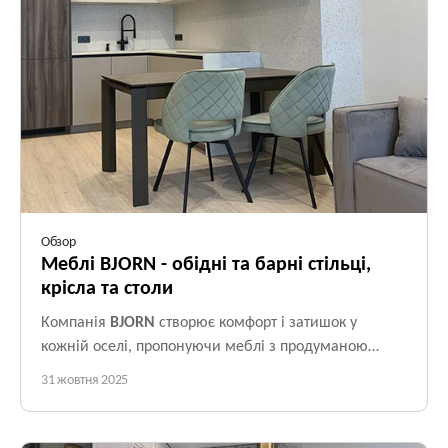
каркас і оббивку, як правильно підібрати висоту під ваш стіл і
скільки стільців реально помістити за обідній стіл.
Обзор
Меблі BJORN - обідні та барні стільці,
крісла та столи
Компанія
BJORN
створює комфорт і затишок у
кожній оселі, пропонуючи меблі з продуманою
ергономікою, чистими лініями та міцними
31 жовтня 2025
металевими опорами. Клієнти обирають BJORN,
коли шукають
стійкі кухонні стільці, стильні крісла,
комфортні рішення для HoReCa
та столи, які