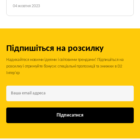
стільці, саме тут починаються несподіванки.
04 жовтня 2023
Спочатку прочитайте нашу інструкцію. Розповідаємо:
як вибрати барні стільці, на що звернути увагу, щоб
було зручно користуватися ними.
Підпишіться на розсилку
Надихайтеся новими ідеями і світовими трендами! Підпишіться на
розсилку і отримуйте бонуси: спеціальні пропозиції та знижки в D2
Інтер'єр
Підписатися