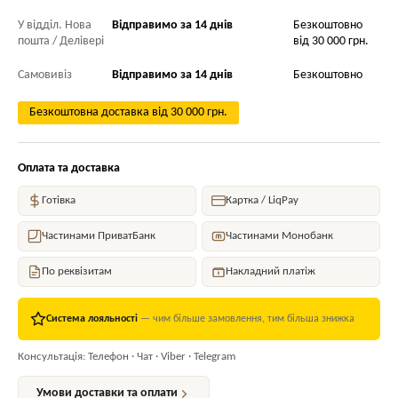
У відділ. Нова
Відправимо за 14 днів
Безкоштовно
пошта / Делівері
від 30 000 грн.
Самовивіз
Відправимо за 14 днів
Безкоштовно
Безкоштовна доставка від 30 000 грн.
Оплата та доставка
Готівка
Картка / LiqPay
Частинами ПриватБанк
Частинами Монобанк
По реквізитам
Накладний платіж
Система лояльності
— чим більше замовлення, тим більша знижка
Консультація: Телефон · Чат · Viber · Telegram
Умови доставки та оплати