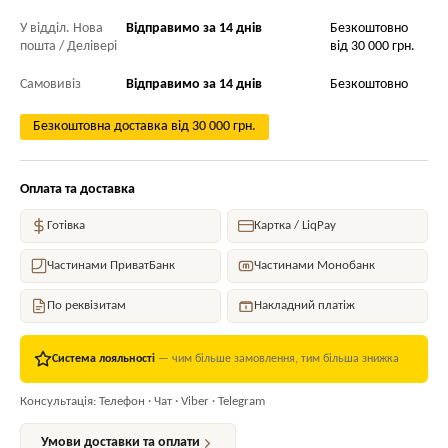
У відділ. Нова
Відправимо за 14 днів
Безкоштовно
пошта / Делівері
від 30 000 грн.
Самовивіз
Відправимо за 14 днів
Безкоштовно
Безкоштовна доставка від 30 000 грн.
Оплата та доставка
Готівка
Картка / LiqPay
Частинами ПриватБанк
Частинами Монобанк
По реквізитам
Накладний платіж
Система лояльності
— чим більше замовлення, тим більша знижка
Консультація: Телефон · Чат · Viber · Telegram
Умови доставки та оплати