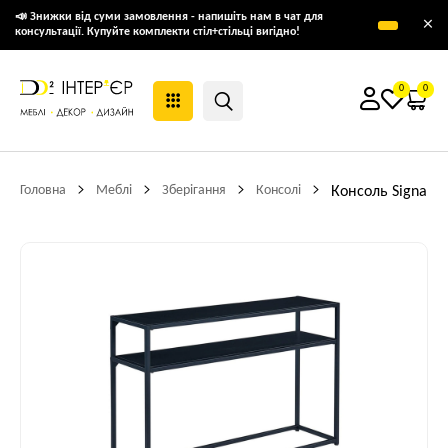
📣 Знижки від суми замовлення - напишіть нам в чат для
×
консультації. Купуйте комплекти стіл+стільці вигідно!
0
0
Головна
Меблі
Зберігання
Консолі
Консоль Signal 