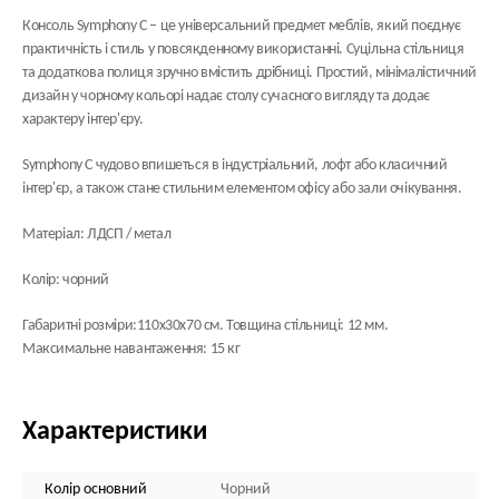
Консоль Symphony С – це універсальний предмет меблів, який поєднує
практичність і стиль у повсякденному використанні. Суцільна стільниця
та додаткова полиця зручно вмістить дрібниці. Простий, мінімалістичний
дизайн у чорному кольорі надає столу сучасного вигляду та додає
характеру інтер'єру.
Symphony С чудово впишеться в індустріальний, лофт або класичний
інтер'єр, а також стане стильним елементом офісу або зали очікування.
Матеріал: ЛДСП / метал
Колір: чорний
Габаритні розміри:110х30х70 см. Товщина стільниці: 12 мм.
Максимальне навантаження: 15 кг
Характеристики
Колір основний
Чорний