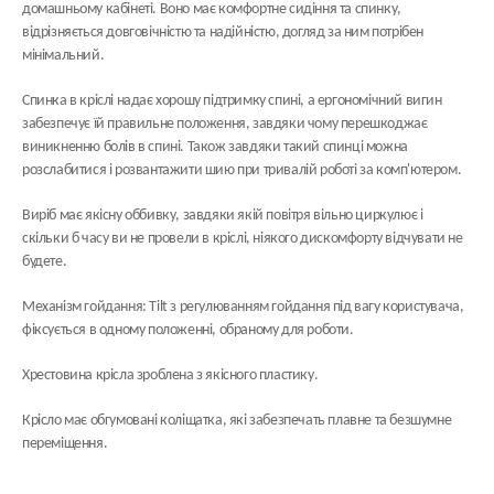
домашньому кабінеті. Воно має комфортне сидіння та спинку,
відрізняється довговічністю та надійністю, догляд за ним потрібен
мінімальний.
Спинка в кріслі надає хорошу підтримку спині, а ергономічний вигин
забезпечує їй правильне положення, завдяки чому перешкоджає
виникненню болів в спині. Також завдяки такий спинці можна
розслабитися і розвантажити шию при тривалій роботі за комп'ютером.
Виріб має якісну оббивку, завдяки якій повітря вільно циркулює і
скільки б часу ви не провели в кріслі, ніякого дискомфорту відчувати не
будете.
Механізм гойдання: Tilt з регулюванням гойдання під вагу користувача,
фіксується в одному положенні, обраному для роботи.
Хрестовина крісла зроблена з якісного пластику.
Крісло має обгумовані коліщатка, які забезпечать плавне та безшумне
переміщення.