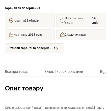
Гарантія та повернення
Повернення /
14
Гарантія
12 місяців
обмін
днів
На ринку
з 2015 року
2 салони
у Києві
Умови гарантії та повернення
Все про товар
Опис і характеристики
Відгук
Опис товару
Крісло має стильний дизайн та прекрасно виглядатиме як в офісі, так і у