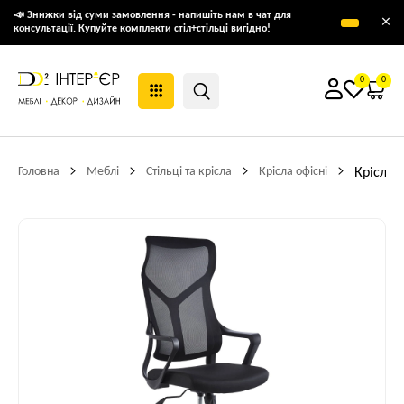
📣 Знижки від суми замовлення - напишіть нам в чат для
×
консультації. Купуйте комплекти стіл+стільці вигідно!
0
0
Головна
Меблі
Стільці та крісла
Крісла офісні
Крісло 