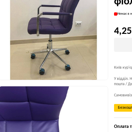
фіо
Немає в н
4,25
Київ кур'є
У відділ. 
пошта / Де
Самовивіз
Безкошт
Оплата т