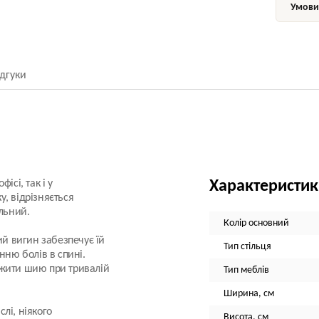
Умови 
ідгуки
ісі, так і у
Характеристи
, відрізняється
альний.
Колір основний
ий вигин забезпечує їй
Тип стільця
ню болів в спині.
ажити шию при тривалій
Тип меблів
Ширина, см
слі, ніякого
Висота, см