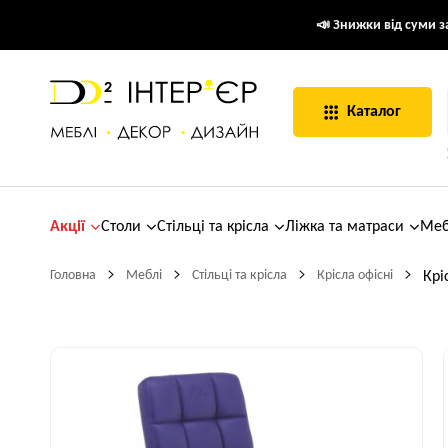
📣 Знижки від суми за
Каталог
Акції
Столи
Стільці та крісла
Ліжка та матраси
Меб
Головна
Меблі
Стільці та крісла
Крісла офісні
Крі