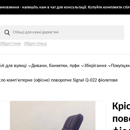
мовлення - напишіть нам в чат для консультації. Купуйте комплекти стіл+
Обідні столи
Обідні стільці
лі для вулиці
Дивани, банкетки, пуфи
Зберігання
Покупця
сло комп'ютерне (офісне) поворотне Signal Q-022 фіолетове
Крі
пов