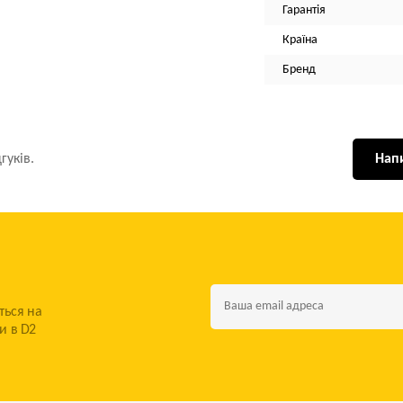
Гарантія
Країна
Бренд
гуків.
Напи
ться на
и в D2