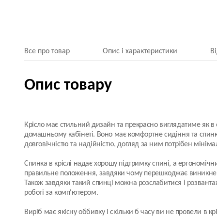
Все про товар
Опис і характеристики
В
Опис товару
Крісло має стильний дизайн та прекрасно виглядатиме як в оф
домашньому кабінеті. Воно має комфортне сидіння та спинку
довговічністю та надійністю, догляд за ним потрібен мінім
Спинка в кріслі надає хорошу підтримку спині, а ергономічн
правильне положення, завдяки чому перешкоджає виникнен
Також завдяки такий спинці можна розслабитися і розвант
роботі за комп'ютером.
Виріб має якісну оббивку і скільки б часу ви не провели в крі