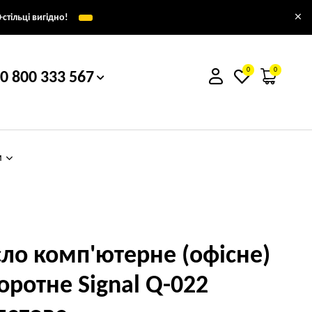
×
стільці вигідно!
0
0
0 800 333 567
м
сло комп'ютерне (офісне)
оротне Signal Q-022