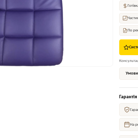
Готівк
Части
По ре
Сист
Консультаці
Умови 
Гарантія
Гара
На р