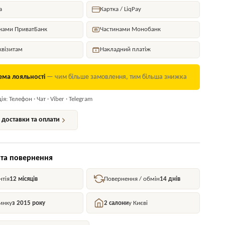
а
Картка / LiqPay
нами ПриватБанк
Частинами Монобанк
квізитам
Накладний платіж
ема лояльності
— чим більше замовлення, тим більша знижка
я: Телефон · Чат · Viber · Telegram
доставки та оплати
 та повернення
нтія
12 місяців
Повернення / обмін
14 днів
инку
з 2015 року
2 салони
у Києві