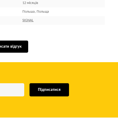
12 місяців
Польша, Польща
SIGNAL
сати відгук
Підписатися