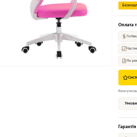
Безкошт
Оплата т
Готівк
Части
По ре
Сист
Консультаці
Умови 
Гарантія