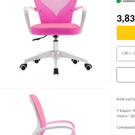
В наявнос
3,83
Київ кур'є
У відділ. 
пошта / Де
Самовивіз