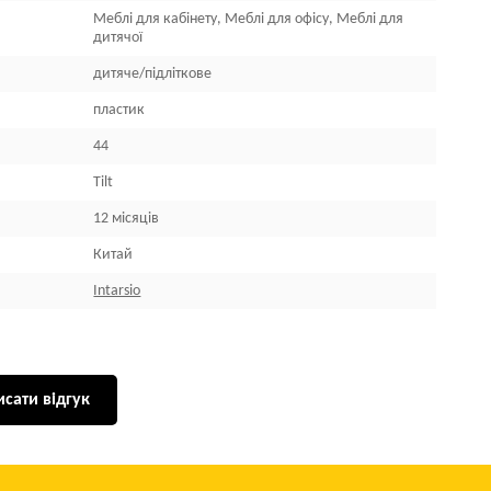
Меблі для кабінету, Меблі для офісу, Меблі для
дитячої
дитяче/підліткове
пластик
44
Tilt
12 місяців
Китай
Intarsio
сати відгук