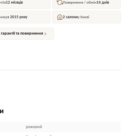
нтія
12 місяців
Повернення / обмін
14 днів
инку
з 2015 року
2 салони
у Києві
гарантії та повернення
ки
рожевий