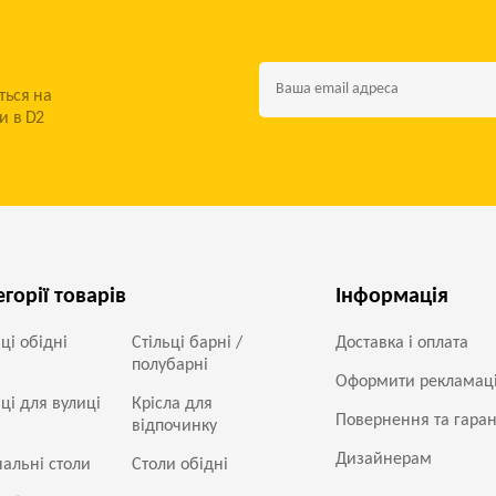
ться на
и в D2
егорії товарів
Інформація
ьці обідні
Стільці барні /
Доставка і оплата
полубарні
Оформити рекламац
ьці для вулиці
Крісла для
Повернення та гаран
відпочинку
Дизайнерам
альні столи
Столи обідні