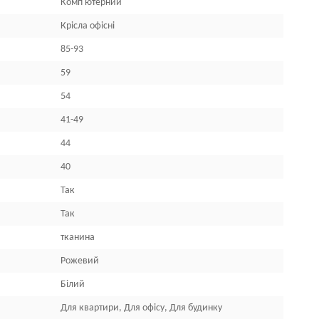
Комп'ютерний
Крісла офісні
85-93
59
54
41-49
44
40
Так
Так
тканина
Рожевий
Білий
Для квартири, Для офісу, Для будинку