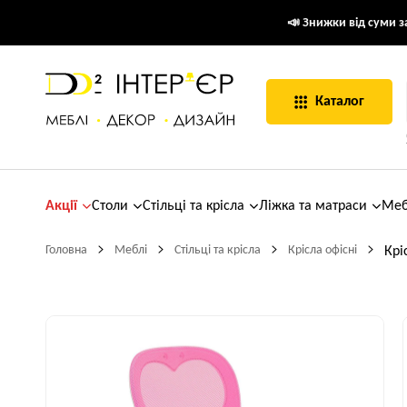
📣 Знижки від суми за
Каталог
Акції
Столи
Стільці та крісла
Ліжка та матраси
Меб
Головна
Меблі
Стільці та крісла
Крісла офісні
Крі