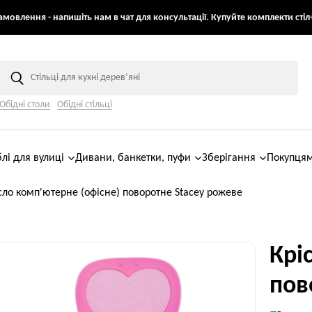
мовлення - напишіть нам в чат для консультації. Купуйте комплекти стіл+
Обідні столи
Обідні стільці
лі для вулиці
Дивани, банкетки, пуфи
Зберігання
Покупця
сло комп'ютерне (офісне) поворотне Stacey рожеве
Крі
пов