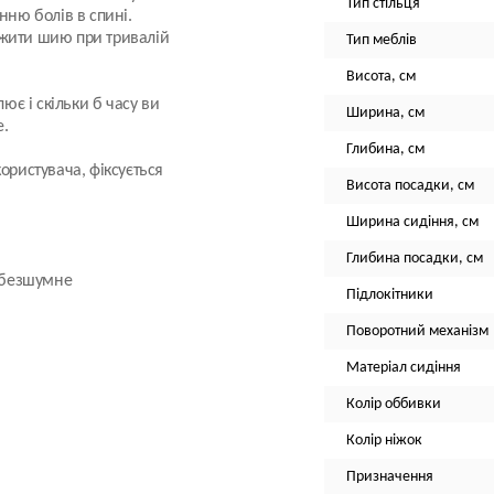
Тип стільця
ню болів в спині.
ажити шию при тривалій
Тип меблів
Висота, см
ює і скільки б часу ви
Ширина, см
е.
Глибина, см
ористувача, фіксується
Висота посадки, см
Ширина сидіння, см
Глибина посадки, см
а безшумне
Підлокітники
Поворотний механізм
Матеріал сидіння
Колір оббивки
Колір ніжок
Призначення