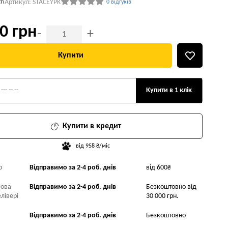
Артикул: STACEYPK
ті
0 відгуків
0 грн
-
+
Купити
Купити в 1 клік
Купити в кредит
від 958 ₴/міс
р
Відправимо за 2-4 роб. днів
від 600₴
Нова
Відправимо за 2-4 роб. днів
Безкоштовно від
лівері
30 000 грн.
Відправимо за 2-4 роб. днів
Безкоштовно