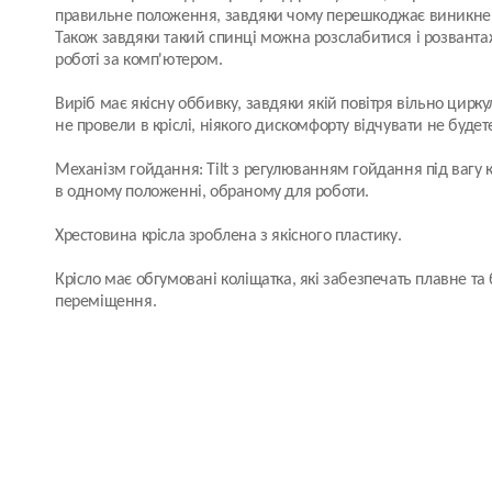
правильне положення, завдяки чому перешкоджає виникнен
Також завдяки такий спинці можна розслабитися і розвант
роботі за комп'ютером.
Виріб має якісну оббивку, завдяки якій повітря вільно циркул
не провели в кріслі, ніякого дискомфорту відчувати не будет
Механізм гойдання: Tilt з регулюванням гойдання під вагу к
в одному положенні, обраному для роботи.
Хрестовина крісла зроблена з якісного пластику.
Крісло має обгумовані коліщатка, які забезпечать плавне т
переміщення.