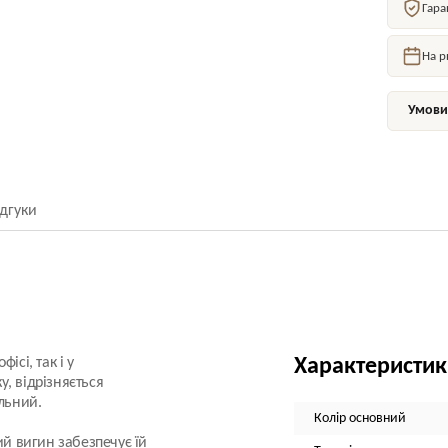
Гара
На р
Умови 
ідгуки
ісі, так і у
Характеристи
, відрізняється
альний.
Колір основний
ий вигин забезпечує їй