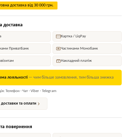
овна доставка від 30 000 грн.
а доставка
а
Картка / LiqPay
нами ПриватБанк
Частинами Монобанк
квізитам
Накладний платіж
ема лояльності
— чим більше замовлення, тим більша знижка
я: Телефон · Чат · Viber · Telegram
доставки та оплати
 та повернення