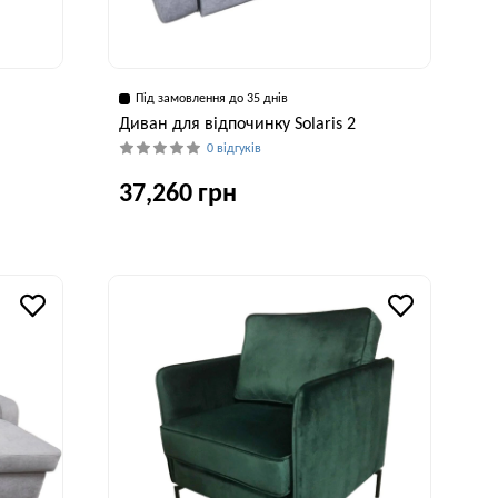
Під замовлення до 35 днів
Диван для відпочинку Solaris 2
0 відгуків
37,260 грн
рина, см
Глибина, см
Висота, см
Ширина, см
50 см
100 см
103 см
180 см