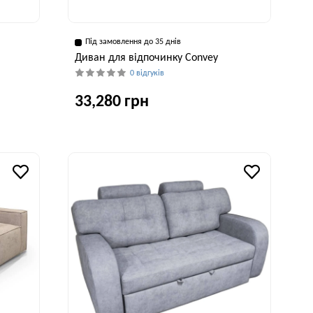
Під замовлення до 35 днів
Диван для відпочинку Convey
0 відгуків
33,280 грн
рина, см
Глибина, см
Висота, см
Ширина, см
00 см
104 см
95 см
226 см