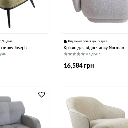
о 35 днів
Під замовлення до 35 днів
очинку Joseph
Крісло для відпочинку Norman
гуків
0 відгуків
16,584 грн
Глибина, см
Висота, см
Глибина, см
Висота, см
Ши
93 см
101 см
80 см
74 см
8