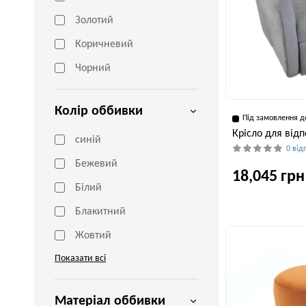
Золотий
Коричневий
Чорний
Колір оббивки
Під замовлення д
Крісло для відп
cиній
0 від
Бежевий
18,045 грн
Білий
Блакитний
Глибина, см
Жовтий
100 см
Показати всі
Матеріал оббивки