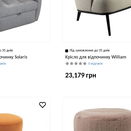
о 35 днів
Під замовлення до 35 днів
очинку Solaris
Крісло для відпочинку William
гуків
0 відгуків
23,179 грн
Висота, см
Ширина, см
Глибина, см
Висота, см
Ши
103 см
100 см
91 см
77 см
7