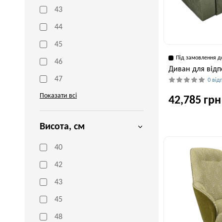
43
44
45
Під замовлення д
46
Диван для відпо
47
0 від
Показати всі
42,785 грн
Висота, см
Глибина, см
100 см
40
42
43
45
48