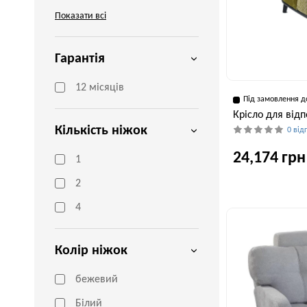
Показати всі
Гарантія
12 місяців
Під замовлення д
Крісло для відп
Кількість ніжок
0 від
24,174 грн
1
2
4
Ширина, см
77 см
Колір ніжок
бежевий
Білий