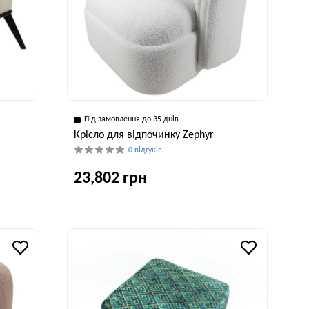
Під замовлення до 35 днів
Крісло для відпочинку Zephyr
0 відгуків
23,802 грн
рина, см
Глибина, см
Висота, см
Ширина, см
7 см
86 см
70 см
90 см