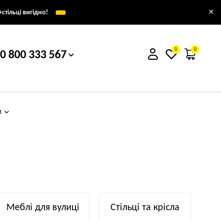
×
стільці вигідно!
0
0
0 800 333 567
м
Меблі для вулиці
Стільці та крісла