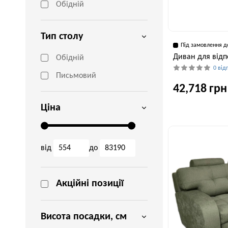
Обідній
Тип столу
Під замовлення д
Диван для відп
Обідній
0 від
Письмовий
42,718 грн
Ціна
Глибина, см
110 см
від
до
Акційні позиції
Висота посадки, см