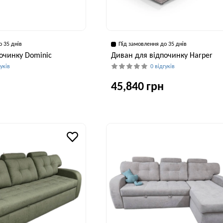
о 35 днів
Під замовлення до 35 днів
очинку Dominic
Диван для відпочинку Harper
гуків
0 відгуків
45,840 грн
Висота, см
Ширина, см
Глибина, см
Висота, см
Ши
91 см
258 см
104 см
97 см
2