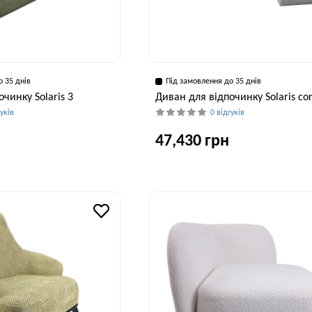
о 35 днів
Під замовлення до 35 днів
чинку Solaris 3
Диван для відпочинку Solaris co
гуків
0 відгуків
47,430 грн
Висота, см
Ширина, см
Глибина, см
Висота, см
Ши
103 см
250 см
100 см
103 см
2