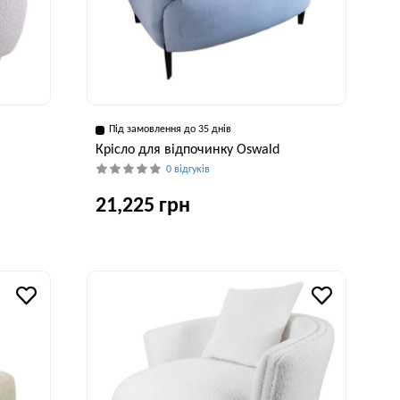
Під замовлення до 35 днів
Крісло для відпочинку Oswald
0 відгуків
21,225 грн
рина, см
Глибина, см
Висота, см
Ширина, см
5 см
87 см
76 см
90 см