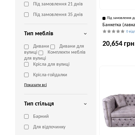
Під замовлення 21 днів
Під замовлення 35 днів
Під замовлення д
Банкетка (лавк
0 від
Тип меблів
20,654 грн
Дивани
Дивани для
вулиці
Комплекти меблів
для вулиці
Крісла для вулиці
Глибина, см
40 см
Крісла-гойдалки
Показати всі
Тип стільця
Барний
Для відпочинку