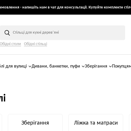
мовлення - напишіть нам в чат для консультації. Купуйте комплекти стіл+
Обідні столи
Обідні стільці
лі для вулиці
Дивани, банкетки, пуфи
Зберігання
Покупця
лі
Зберігання
Ліжка та матраси