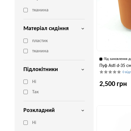
тканина
Матеріал сидіння
пластик
тканина
Під замовлення д
Пуф Asti d-35 с
Підлокітники
0 від
Ні
2,500 грн
Так
Висота, см
Розкладний
42 см
Ні