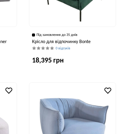
Під замовлення до 35 днів
rner
Крісло для відпочинку Bonte
0 відгуків
18,395 грн
рина, см
Глибина, см
Висота, см
Ширина, см
50 см
75 см
87 см
75 см