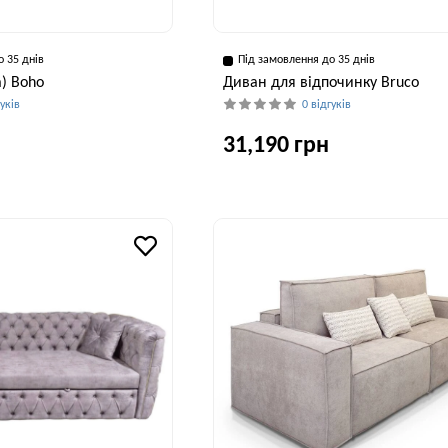
о 35 днів
Під замовлення до 35 днів
а) Boho
Диван для відпочинку Bruco
гуків
0 відгуків
31,190 грн
Висота, см
Ширина, см
Глибина, см
Висота, см
Ши
43 см
150 см
80 см
80 см
2