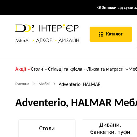
📣 Знижки від суми за
Каталог
Акції
Столи
Стільці та крісла
Ліжка та матраси
Меб
Головна
Меблі
Adventerio, HALMAR
Adventerio, HALMAR Меб
Дивани,
Столи
банкетки, пуфи