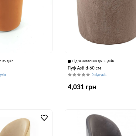
о 35 днів
Під замовлення до 35 днів
м
Пуф Asti d-60 см
гуків
0 відгуків
4,031 грн
Висота, см
42 см