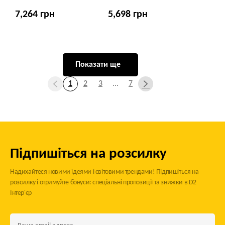
7,264 грн
5,698 грн
Показати ще
1
2
3
...
7
Підпишіться на розсилку
Надихайтеся новими ідеями і світовими трендами! Підпишіться на
розсилку і отримуйте бонуси: спеціальні пропозиції та знижки в D2
Інтер'єр