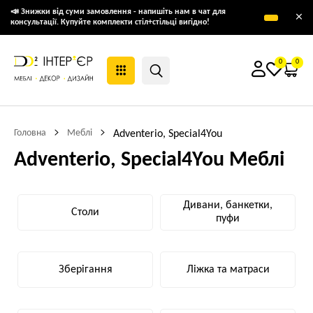
📣 Знижки від суми замовлення - напишіть нам в чат для
×
консультації. Купуйте комплекти стіл+стільці вигідно!
0
0
Головна
Меблі
Adventerio, Special4You
Adventerio, Special4You Меблі
Дивани, банкетки,
Столи
пуфи
Зберігання
Ліжка та матраси