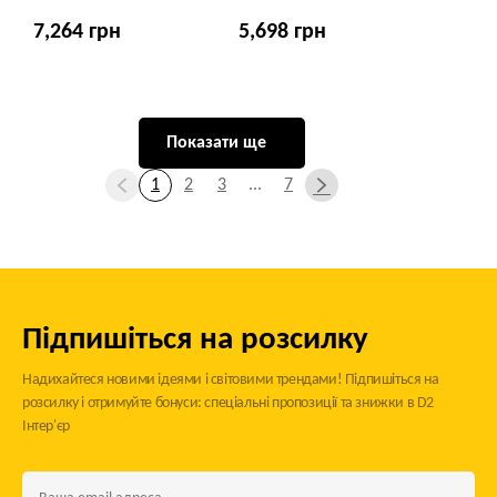
7,264 грн
5,698 грн
Показати ще
1
2
3
...
7
Підпишіться на розсилку
Надихайтеся новими ідеями і світовими трендами! Підпишіться на
розсилку і отримуйте бонуси: спеціальні пропозиції та знижки в D2
Інтер'єр