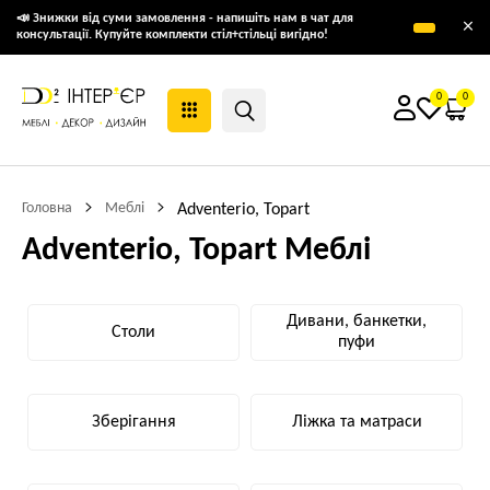
📣 Знижки від суми замовлення - напишіть нам в чат для
×
консультації. Купуйте комплекти стіл+стільці вигідно!
0
0
Головна
Меблі
Adventerio, Topart
Adventerio, Topart Меблі
Дивани, банкетки,
Столи
пуфи
Зберігання
Ліжка та матраси