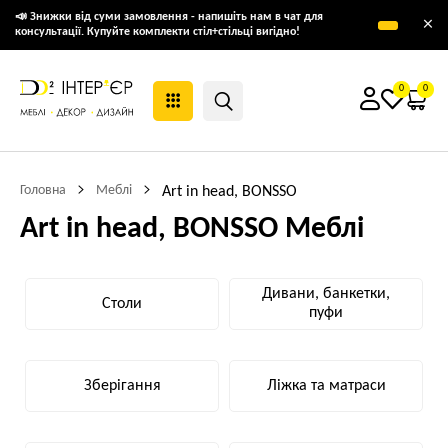
📣 Знижки від суми замовлення - напишіть нам в чат для
×
консультації. Купуйте комплекти стіл+стільці вигідно!
0
0
Головна
Меблі
Art in head, BONSSO
Art in head, BONSSO Меблі
Дивани, банкетки,
Столи
пуфи
Зберігання
Ліжка та матраси