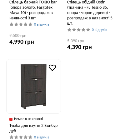
Стілець барний TOKIO bar
Стілець обідній Ostin
(опора золото, Fargotex
(тканина - FL Tessio 35,
Maya 10) - розпродаж в
опора - чорне дерево) -
наявності 3 шт.
розпродаж в наявності 5
шт.
0 відгуків
0 відгуків
7,500 грн
5,390 грн
4,990 грн
4,390 грн
Немає в наявності
Тумба для взуття 2 Бонбур
дуб
0 відгуків