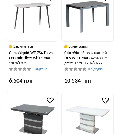
Закінчується
Закінчується
Стіл обідній WT-7SA Davis
Стіл обідній розкладний
Ceramic silver white matt
DF505-2T Marlow stone9 +
110x60x75
grey10 120-170x80x77
0 відгуків
0 відгуків
6,504 грн
10,534 грн