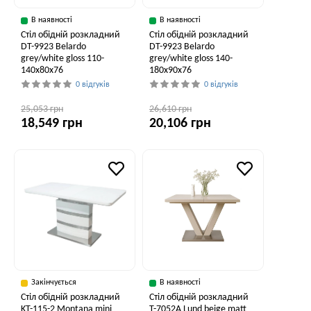
В наявності
В наявності
Стіл обідній розкладний
Стіл обідній розкладний
DT-9923 Belardo
DT-9923 Belardo
grey/white gloss 110-
grey/white gloss 140-
140x80x76
180x90x76
0 відгуків
0 відгуків
25,053 грн
26,610 грн
18,549 грн
20,106 грн
Закінчується
В наявності
Стіл обідній розкладний
Стіл обідній розкладний
KT-115-2 Montana mini
T-7052A Lund beige matt