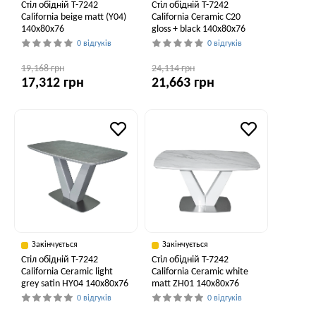
Стіл обідній T-7242
Стіл обідній T-7242
California beige matt (Y04)
California Ceramic C20
140x80x76
gloss + black 140x80x76
0 відгуків
0 відгуків
19,168 грн
24,114 грн
17,312 грн
21,663 грн
Закінчується
Закінчується
Стіл обідній T-7242
Стіл обідній T-7242
California Ceramic light
California Ceramic white
grey satin HY04 140x80x76
matt ZH01 140x80x76
0 відгуків
0 відгуків