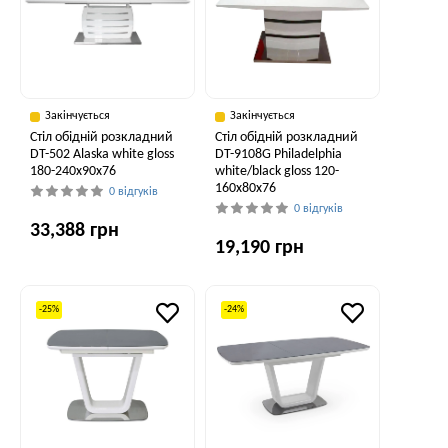
Закінчується
Закінчується
Стіл обідній розкладний
Стіл обідній розкладний
DT-502 Alaska white gloss
DT-9108G Philadelphia
180-240x90x76
white/black gloss 120-
160x80x76
0 відгуків
0 відгуків
33,388 грн
19,190 грн
-25%
-24%