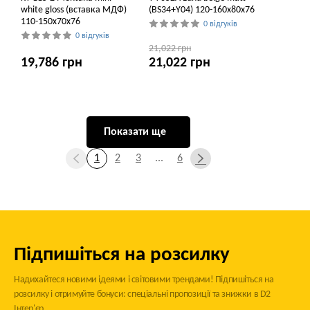
white gloss (вставка МДФ)
(BS34+Y04) 120-160x80x76
110-150x70x76
0 відгуків
0 відгуків
21,022 грн
19,786 грн
21,022 грн
Показати ще
1
2
3
...
6
Підпишіться на розсилку
Надихайтеся новими ідеями і світовими трендами! Підпишіться на
розсилку і отримуйте бонуси: спеціальні пропозиції та знижки в D2
Інтер'єр