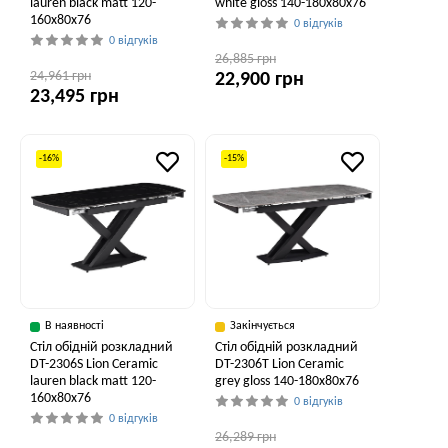
lauren black matt 120-
white gloss 140-180x80x76
160x80x76
0 відгуків
0 відгуків
26,885 грн
24,961 грн
22,900 грн
23,495 грн
-16%
-15%
В наявності
Закінчується
Стіл обідній розкладний
Стіл обідній розкладний
DT-2306S Lion Ceramic
DT-2306T Lion Ceramic
lauren black matt 120-
grey gloss 140-180x80x76
160x80x76
0 відгуків
0 відгуків
26,289 грн