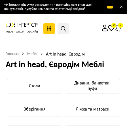
📣 Знижки від суми замовлення - напишіть нам в чат для
×
консультації. Купуйте комплекти стіл+стільці вигідно!
0
0
Головна
Меблі
Art in head, Євродім
Art in head, Євродім Меблі
Дивани, банкетки,
Столи
пуфи
Зберігання
Ліжка та матраси