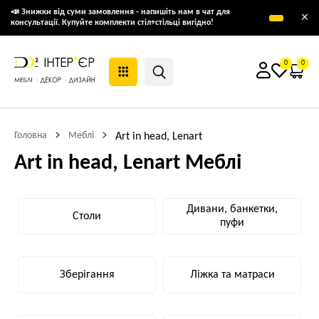
📣 Знижки від суми замовлення - напишіть нам в чат для
×
консультації. Купуйте комплекти стіл+стільці вигідно!
0
0
Головна
Меблі
Art in head, Lenart
Art in head, Lenart Меблі
Дивани, банкетки,
Столи
пуфи
Зберігання
Ліжка та матраси