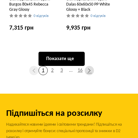
Burgos 80х45 Rebecca
Dalas 60х60х50 PP White
Gray Glossy
Glossy + Black
0 відгуків
0 відгуків
7,315 грн
9,935 грн
Показати ще
1
2
3
...
16
Підпишіться на розсилку
Надихайтеся новими ідеями і світовими трендами! Підпишіться на
розсилку і отримуйте бонуси: спеціальні пропозиції та знижки в D2
Інтер'єр