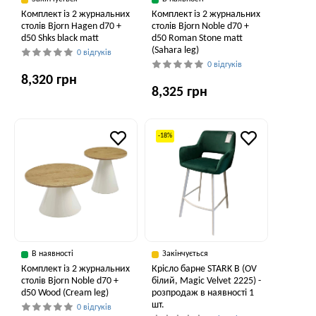
Комплект із 2 журнальних
Комплект із 2 журнальних
столів Bjorn Hagen d70 +
столів Bjorn Noble d70 +
d50 Shks black matt
d50 Roman Stone matt
(Sahara leg)
0 відгуків
0 відгуків
8,320 грн
8,325 грн
-18%
В наявності
Закінчується
Комплект із 2 журнальних
Крісло барне STARK B (OV
столів Bjorn Noble d70 +
білий, Magic Velvet 2225) -
d50 Wood (Cream leg)
розпродаж в наявності 1
шт.
0 відгуків