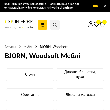
📣 Знижки від суми замовлення - напишіть нам в чат для
×
консультації. Купуйте комплекти стіл+стільці вигідно!
0
0
Головна
Меблі
BJORN, Woodsoft
BJORN, Woodsoft Меблі
Дивани, банкетки,
Столи
пуфи
Зберігання
Ліжка та матраси