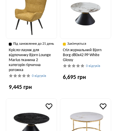
Під замовлення до 21 день
Закінчується
Крісло-лаунж для
Стіл журнальний Bjorn
відпочинку Bjorn Lounge
Borg d80х42 PP White
Marius тканина 2
Glossy
категорія гірчична
0 відгуків
рогожка
0 відгуків
6,695 грн
9,445 грн