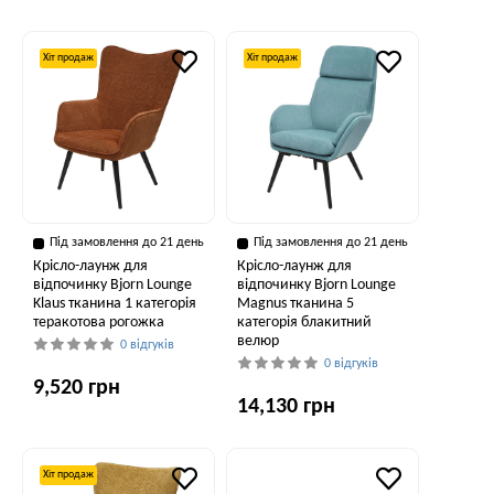
Хіт продаж
Хіт продаж
Під замовлення до 21 день
Під замовлення до 21 день
Крісло-лаунж для
Крісло-лаунж для
відпочинку Bjorn Lounge
відпочинку Bjorn Lounge
Klaus тканина 1 категорія
Magnus тканина 5
теракотова рогожка
категорія блакитний
велюр
0 відгуків
0 відгуків
9,520 грн
14,130 грн
Хіт продаж