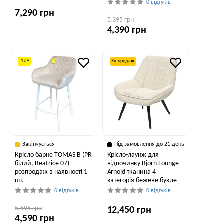
0 відгуків
7,290 грн
5,395 грн
4,390 грн
-17%
Хіт продаж
Закінчується
Під замовлення до 21 день
Крісло барне TOMAS B (PR
Крісло-лаунж для
білий, Beatrice 07) -
відпочинку Bjorn Lounge
розпродаж в наявності 1
Arnold тканина 4
шт.
категорія бежеве букле
0 відгуків
0 відгуків
5,595 грн
12,450 грн
4,590 грн