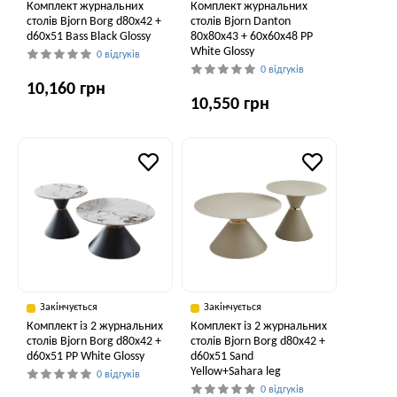
Комплект журнальних
Комплект журнальних
столів Bjorn Borg d80х42 +
столів Bjorn Danton
d60х51 Bass Black Glossy
80х80х43 + 60х60х48 PP
White Glossy
0 відгуків
0 відгуків
10,160 грн
10,550 грн
Закінчується
Закінчується
Комплект із 2 журнальних
Комплект із 2 журнальних
столів Bjorn Borg d80х42 +
столів Bjorn Borg d80х42 +
d60х51 PP White Glossy
d60х51 Sand
Yellow+Sahara leg
0 відгуків
0 відгуків