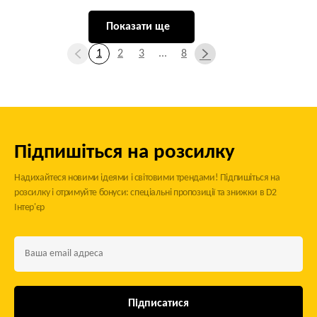
Показати ще
1
2
3
...
8
Підпишіться на розсилку
Надихайтеся новими ідеями і світовими трендами! Підпишіться на
розсилку і отримуйте бонуси: спеціальні пропозиції та знижки в D2
Інтер'єр
Підписатися