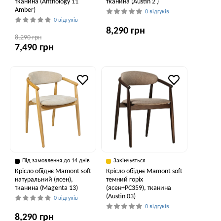
тканина (Anthology 11
тканина (Austin 2 )
Amber)
0 відгуків
0 відгуків
8,290 грн
8,290 грн
7,490 грн
Під замовлення до 14 днів
Закінчується
Крісло обіднє Mamont soft
Крісло обіднє Mamont soft
натуральний (ясен),
темний горіх
тканина (Magenta 13)
(ясен+PC359), тканина
(Austin 03)
0 відгуків
0 відгуків
8,290 грн