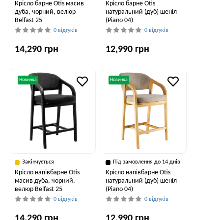
Крісло барне Otis масив
Крісло барне Otis
дуба, чорний, велюр
натуральний (дуб) шеніл
Belfast 25
(Piano 04)
0 відгуків
0 відгуків
14,290 грн
12,990 грн
Новинка
Новинка
Закінчується
Під замовлення до 14 днів
Крісло напівбарне Otis
Крісло напівбарне Otis
масив дуба, чорний,
натуральний (дуб) шеніл
велюр Belfast 25
(Piano 04)
0 відгуків
0 відгуків
14,290 грн
12,990 грн