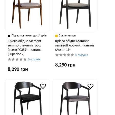
Під замовлення до 14 днів
Закінчується
Крісло обіднє Mamont
Крісло обіднє Mamont
semi-soft темний горіх
semi-soft чорний, тканина
(ясен+PC359), тканина
(Austin 19)
(Superior 2)
0 відгуків
0 відгуків
8,290 грн
8,290 грн