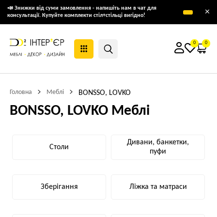
📣 Знижки від суми замовлення - напишіть нам в чат для
×
консультації. Купуйте комплекти стіл+стільці вигідно!
0
0
Головна
Меблі
BONSSO, LOVKO
BONSSO, LOVKO Меблі
Дивани, банкетки,
Столи
пуфи
Зберігання
Ліжка та матраси