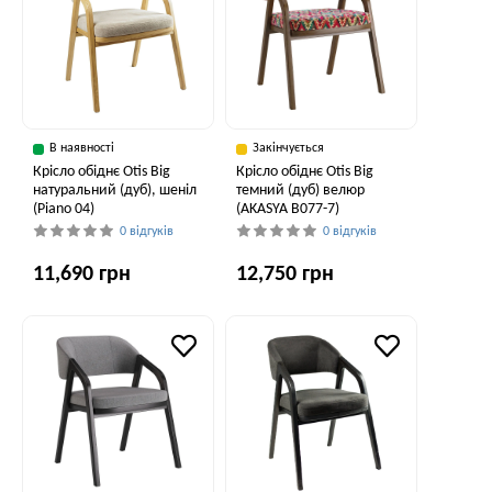
В наявності
Закінчується
Крісло обіднє Otis Big
Крісло обіднє Otis Big
натуральний (дуб), шеніл
темний (дуб) велюр
(Piano 04)
(AKASYA В077-7)
0 відгуків
0 відгуків
11,690 грн
12,750 грн