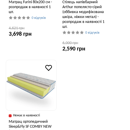
Матрац Furini 80х200 см -
Стілець напівбарний
розпродаж в наявності 1
Arthur попелясто-сірий
шт.
(оббивка модифікована
шкіра, ніжки метал) -
0 відгуків
розпродаж в наявності 1
шт.
4,621 грн
0 відгуків
3,698 грн
6,000 грн
2,590 грн
Немає в наявності
Матрац ортопедичний
Sleep&Fly SF COMBY NEW