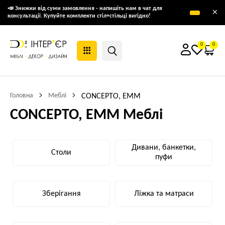
📣 Знижки від суми замовлення - напишіть нам в чат для
×
консультації. Купуйте комплекти стіл+стільці вигідно!
0
0
Головна
Меблі
CONCEPTO, EMM
CONCEPTO, EMM Меблі
Дивани, банкетки,
Столи
пуфи
Зберігання
Ліжка та матраси