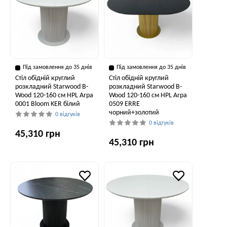
Під замовлення до 35 днів
Під замовлення до 35 днів
Стіл обідній круглий
Стіл обідній круглий
розкладний Starwood B-
розкладний Starwood B-
Wood 120-160 см HPL Arpa
Wood 120-160 см HPL Arpa
0001 Bloom KER білий
0509 ERRE
чорний+золотий
0 відгуків
0 відгуків
45,310 грн
45,310 грн