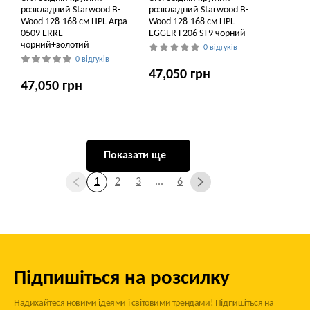
розкладний Starwood B-
розкладний Starwood B-
Wood 128-168 см HPL Arpa
Wood 128-168 см HPL
0509 ERRE
EGGER F206 ST9 чорний
чорний+золотий
0 відгуків
0 відгуків
47,050 грн
47,050 грн
Показати ще
1
2
3
...
6
Підпишіться на розсилку
Надихайтеся новими ідеями і світовими трендами! Підпишіться на