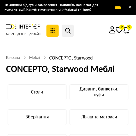
📣 Знижки від суми замовлення - напишіть нам в чат для
×
консультації. Купуйте комплекти стіл+стільці вигідно!
0
0
Головна
Меблі
CONCEPTO, Starwood
CONCEPTO, Starwood Меблі
Дивани, банкетки,
Столи
пуфи
Зберігання
Ліжка та матраси