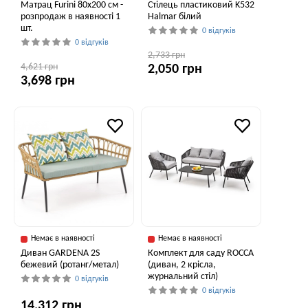
Матрац Furini 80х200 см -
Стілець пластиковий K532
розпродаж в наявності 1
Halmar білий
шт.
0 відгуків
0 відгуків
2,733 грн
4,621 грн
2,050 грн
3,698 грн
Немає в наявності
Немає в наявності
Диван GARDENA 2S
Комплект для саду ROCCA
бежевий (ротанг/метал)
(диван, 2 крісла,
журнальний стіл)
0 відгуків
0 відгуків
14,312 грн