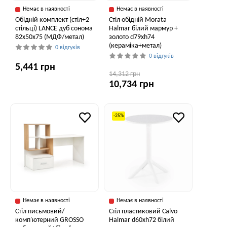
Немає в наявності
Немає в наявності
Обідній комплект (стіл+2
Стіл обідній Morata
стільці) LANCE дуб сонома
Halmar білий мармур +
82x50x75 (МДФ/метал)
золото d79xh74
(кераміка+метал)
0 відгуків
0 відгуків
5,441 грн
14,312 грн
10,734 грн
-25%
Немає в наявності
Немає в наявності
Стіл письмовий/
Стіл пластиковий Calvo
комп'ютерний GROSSO
Halmar d60xh72 білий