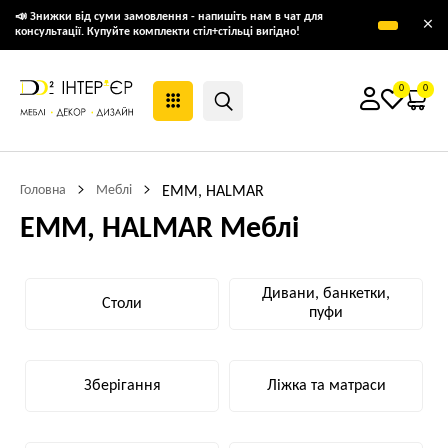
📣 Знижки від суми замовлення - напишіть нам в чат для
×
консультації. Купуйте комплекти стіл+стільці вигідно!
0
0
Головна
Меблі
EMM, HALMAR
EMM, HALMAR Меблі
Дивани, банкетки,
Столи
пуфи
Зберігання
Ліжка та матраси