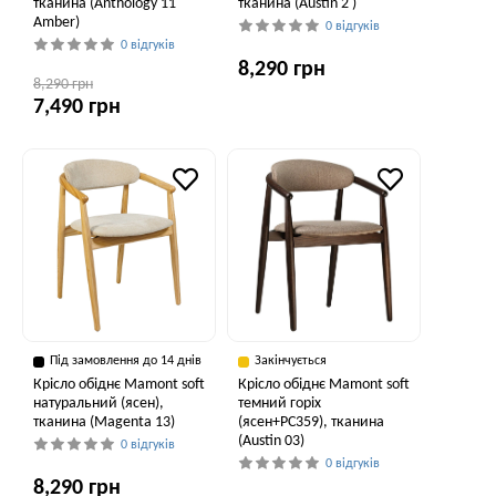
тканина (Anthology 11
тканина (Austin 2 )
Amber)
0 відгуків
0 відгуків
8,290 грн
8,290 грн
7,490 грн
Під замовлення до 14 днів
Закінчується
Крісло обіднє Mamont soft
Крісло обіднє Mamont soft
натуральний (ясен),
темний горіх
тканина (Magenta 13)
(ясен+PC359), тканина
(Austin 03)
0 відгуків
0 відгуків
8,290 грн