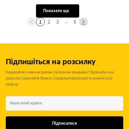
Показати ще
1
2
3
...
8
Підпишіться на розсилку
Надихайтеся новими ідеями і світовими трендами! Підпишіться на
розсилку і отримуйте бонуси: спеціальні пропозиції та знижки в D2
Інтер'єр
Підписатися