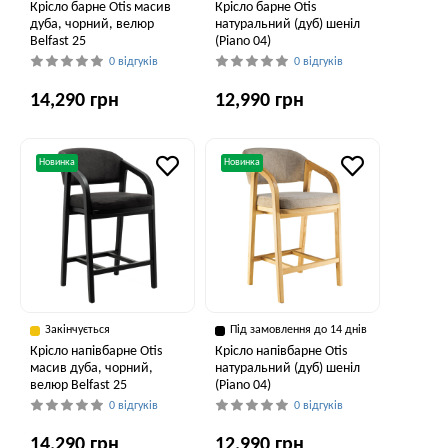
Крісло барне Otis масив
Крісло барне Otis
дуба, чорний, велюр
натуральний (дуб) шеніл
Belfast 25
(Piano 04)
0 відгуків
0 відгуків
14,290 грн
12,990 грн
Новинка
Новинка
Закінчується
Під замовлення до 14 днів
Крісло напівбарне Otis
Крісло напівбарне Otis
масив дуба, чорний,
натуральний (дуб) шеніл
велюр Belfast 25
(Piano 04)
0 відгуків
0 відгуків
14,290 грн
12,990 грн