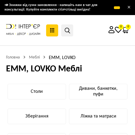
📣 Знижки від суми замовлення - напишіть нам в чат для
×
консультації. Купуйте комплекти стіл+стільці вигідно!
0
0
Головна
Меблі
EMM, LOVKO
EMM, LOVKO Меблі
Дивани, банкетки,
Столи
пуфи
Зберігання
Ліжка та матраси