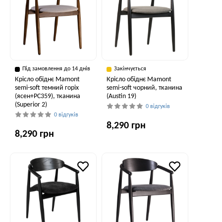
Під замовлення до 14 днів
Закінчується
Крісло обіднє Mamont
Крісло обіднє Mamont
semi-soft темний горіх
semi-soft чорний, тканина
(ясен+PC359), тканина
(Austin 19)
(Superior 2)
0 відгуків
0 відгуків
8,290 грн
8,290 грн