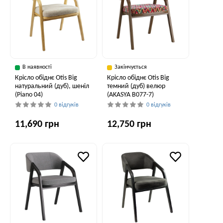
В наявності
Закінчується
Крісло обіднє Otis Big
Крісло обіднє Otis Big
натуральний (дуб), шеніл
темний (дуб) велюр
(Piano 04)
(AKASYA В077-7)
0 відгуків
0 відгуків
11,690 грн
12,750 грн