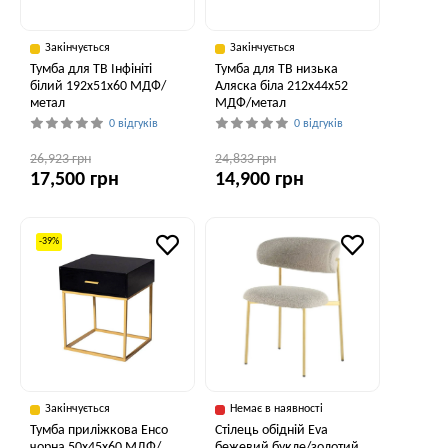
Закінчується
Закінчується
Тумба для ТВ Інфініті
Тумба для ТВ низька
білий 192x51x60 МДФ/
Аляска біла 212x44x52
метал
МДФ/метал
0 відгуків
0 відгуків
26,923 грн
24,833 грн
17,500 грн
14,900 грн
-39%
Закінчується
Немає в наявності
Тумба приліжкова Енсо
Cтілець обідній Eva
чорна 50x45x60 МДФ/
бежевий букле/золотий