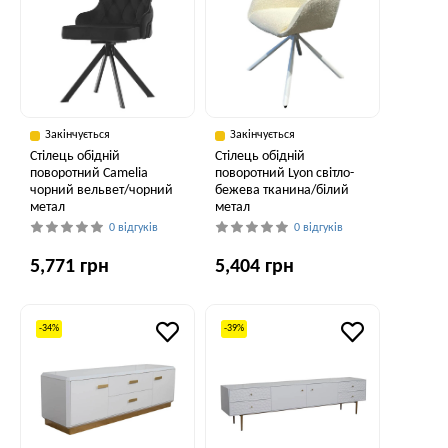
Закінчується
Закінчується
Стілець обідній
Стілець обідній
поворотний Camelia
поворотний Lyon світло-
чорний вельвет/чорний
бежева тканина/білий
метал
метал
0 відгуків
0 відгуків
5,771 грн
5,404 грн
-34%
-39%