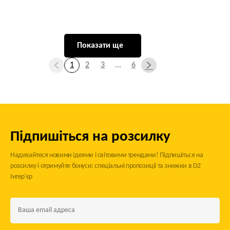
Показати ще
1
2
3
...
6
Підпишіться на розсилку
Надихайтеся новими ідеями і світовими трендами! Підпишіться на
розсилку і отримуйте бонуси: спеціальні пропозиції та знижки в D2
Інтер'єр