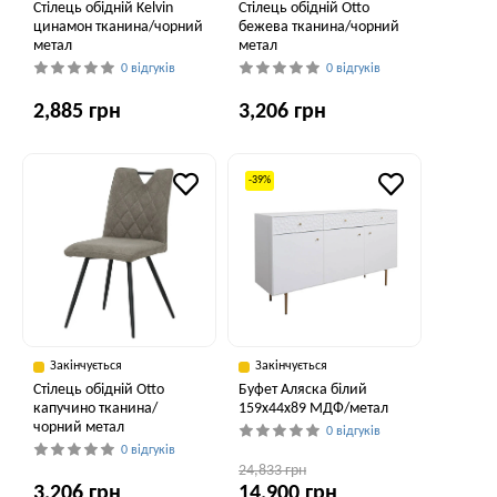
Cтілець обідній Kelvin
Cтілець обідній Otto
цинамон тканина/чорний
бежева тканина/чорний
метал
метал
0 відгуків
0 відгуків
2,885 грн
3,206 грн
-39%
Закінчується
Закінчується
Cтілець обідній Otto
Буфет Аляска білий
капучино тканина/
159x44x89 МДФ/метал
чорний метал
0 відгуків
0 відгуків
24,833 грн
3,206 грн
14,900 грн