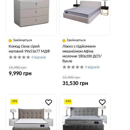
Закінчується
Закінчується
Комод Сієна сірий
Ліжко з підйомним
матовий 99x53x77 МДФ
механізмом Афіна
молочне 180x200 ДСП/
0 відгуків
букле
19,980 грн
0 відгуків
9,990 грн
33,900 грн
31,530 грн
-14%
-14%