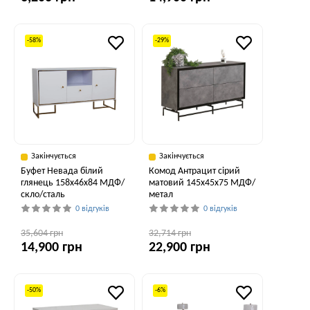
-58%
-29%
Закінчується
Закінчується
Буфет Невада білий
Комод Антрацит сірий
глянець 158x46x84 МДФ/
матовий 145x45x75 МДФ/
скло/сталь
метал
0 відгуків
0 відгуків
35,604 грн
32,714 грн
14,900 грн
22,900 грн
-50%
-6%