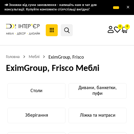
📣 Знижки від суми замовлення - напишіть нам в чат для
×
консультації. Купуйте комплекти стіл+стільці вигідно!
0
0
Головна
Меблі
EximGroup, Frisco
EximGroup, Frisco Меблі
Дивани, банкетки,
Столи
пуфи
Зберігання
Ліжка та матраси