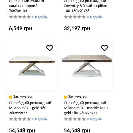
Стіл барний Майамі
Стіл обідній розкладний
камінь + чорний
Coventry-S білий + срібло
70x70x103
140-180x90x76
0 відгуків
0 відгуків
6,549 грн
32,197 грн
Закінчується
Закінчується
Стіл обідній розкладний
Стіл обідній розкладний
Milano milk + gold 180-
Milano milk + marble top +
260x95x77
gold 180-260x95x77
0 відгуків
0 відгуків
54,548 грн
54,548 грн