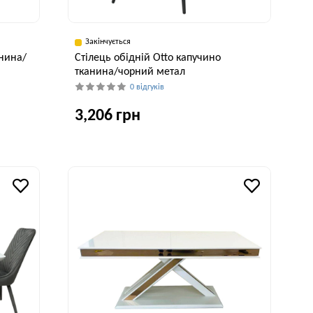
Закінчується
анина/
Cтілець обідній Otto капучино
тканина/чорний метал
0 відгуків
3,206 грн
исота, см
Ширина, см
Висота, см
87 см
60 см
87 см