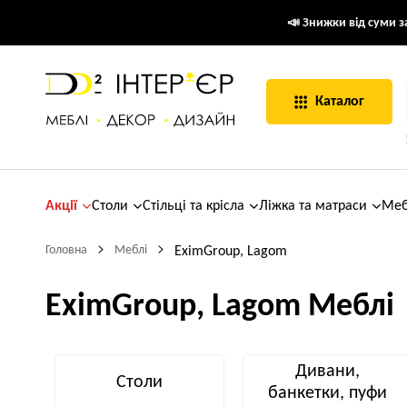
📣 Знижки від суми за
Каталог
Акції
Столи
Стільці та крісла
Ліжка та матраси
Меб
Головна
Меблі
EximGroup, Lagom
EximGroup, Lagom Меблі
Дивани,
Столи
банкетки, пуфи