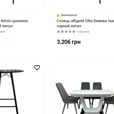
Закінчується
й Kelvin цинамон
Cтілець обідній Otto бежева тк
й метал
чорний метал
гуків
0 відгуків
3,206 грн
Висота, см
Ширина, см
В
86 см
60 см