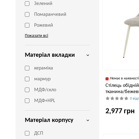
Зелений
Помаранчевий
Рожевий
Показати всі
Матеріал вкладки
кераміка
мармур
Немає в наявност
Cтілець обідній
МДФ/скло
тканина/бежев
0 від
МДФ+HPL
2,977 грн
Матеріал корпусу
ДСП
Ширина, см