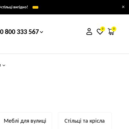
×
стільці вигідно!
0
0
0 800 333 567
м
Меблі для вулиці
Стільці та крісла