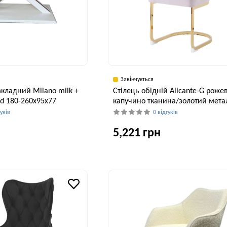
Закінчується
зкладний Milano milk +
Стілець обідній Alicante-G роже
ld 180-260x95x77
капучино тканина/золотий мета
гуків
0 відгуків
5,221 грн
Висота, см
Ширина, см
В
77 см
48 см