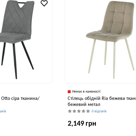
86 см
59 см
і
Немає в наявності
 Otto сіра тканина/
Cтілець обідній Ria бежева тка
бежевий метал
гуків
0 відгуків
2,149 грн