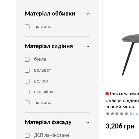
59 см
Матеріал оббивки
тканина
Матеріал сидіння
букле
вельвет
велюр
екошкіра
Немає в наявност
Cтілець обідній
тканина
чорний метал
0 від
Матеріал фасаду
3,206 грн
ДСП ламіноване