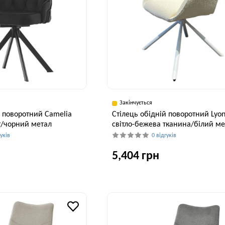
Закінчується
й поворотний Camelia
Стілець обідній поворотний Lyo
т/чорний метал
світло-бежева тканина/білий ме
гуків
0 відгуків
5,404 грн
Висота, см
Ширина, см
В
94 см
63 см