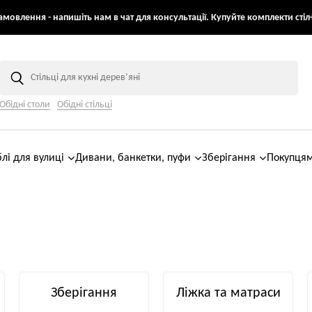
мовлення - напишіть нам в чат для консультації. Купуйте комплекти стіл+
Обідні столи
Обідні стільці
лі для вулиці
Дивани, банкетки, пуфи
Зберігання
Покупця
Зберігання
Ліжка та матраси