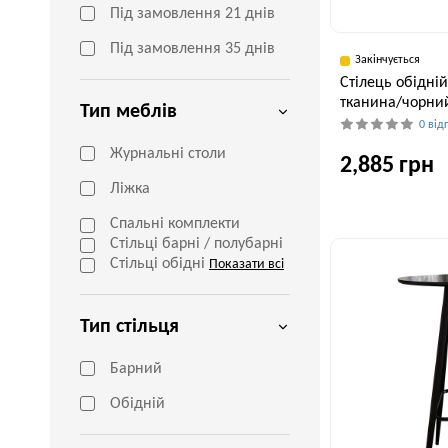
Під замовлення 21 днів
Під замовлення 35 днів
Закінчується
Cтілець обідні
тканина/чорни
Тип меблів
0 від
Журнальні столи
2,885 грн
Ліжка
Спальні комплекти
Ширина, см
Стільці барні / полубарні
59 см
Стільці обідні
Показати всі
Тип стільця
Барний
Обідній