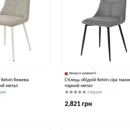
і
Немає в наявності
 Kelvin бежева
Cтілець обідній Kelvin сіра ткан
ий метал
чорний метал
гуків
0 відгуків
2,821 грн
Висота, см
Ширина, см
В