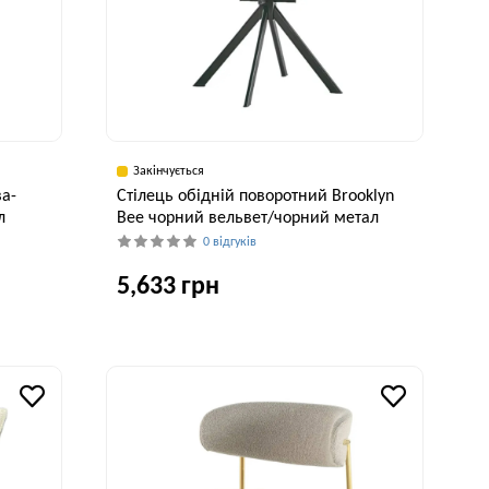
Закінчується
ва-
Стілець обідній поворотний Brooklyn
л
Bee чорний вельвет/чорний метал
0 відгуків
5,633 грн
исота, см
Ширина, см
Висота, см
98 см
49 см
89 см