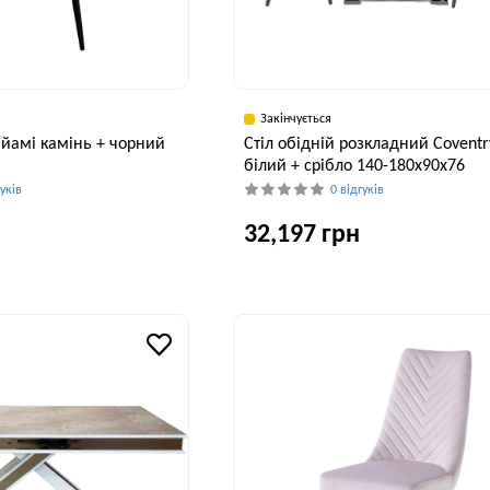
Закінчується
йамі камінь + чорний
Стіл обідній розкладний Coventr
білий + срібло 140-180x90x76
гуків
0 відгуків
32,197 грн
Висота, см
Ширина, см
В
103 см
90 см