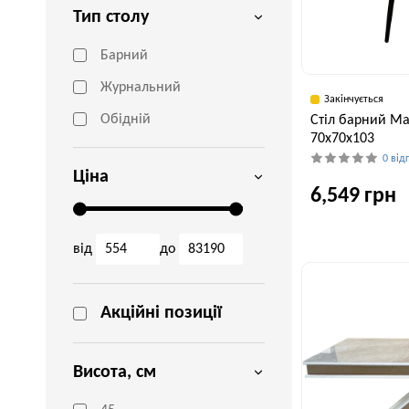
Тип столу
Барний
Журнальний
Закінчується
Обідній
Стіл барний Ма
70x70x103
0 від
Ціна
6,549 грн
від
до
Ширина, см
70 см
Акційні позиції
Висота, см