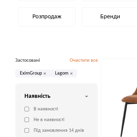
Розпродаж
Бренди
Застосовані
Очистити все
EximGroup
Lagom
Наявність
В наявності
Не в наявності
Під замовлення 14 днів