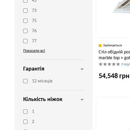
45
73
75
76
77
Закінчується
Показати всі
Стіл обідній ро
marble top + go
0 від
Гарантія
54,548 грн
12 місяців
Ширина, см
Кількість ніжок
95 см
1
2