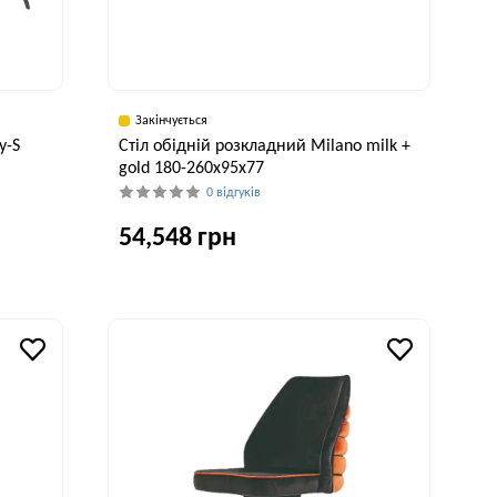
Закінчується
y-S
Стіл обідній розкладний Milano milk +
gold 180-260x95x77
0 відгуків
54,548 грн
исота, см
Ширина, см
Висота, см
76 см
95 см
77 см