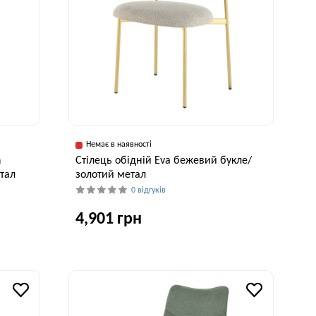
Немає в наявності
n
Cтілець обідній Eva бежевий букле/
тал
золотий метал
0 відгуків
4,901 грн
исота, см
Ширина, см
Висота, см
84 см
58 см
80 см