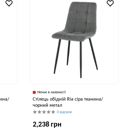
86 см
59 см
86 см
Немає в наявності
нина/
Cтілець обідній Ria сіра тканина/
чорний метал
0 відгуків
2,238 грн