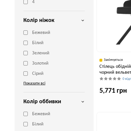
4
Колір ніжок
Бежевий
Білий
Зелений
Закінчується
Золотий
Стілець обідні
чорний вельве
Сірий
0 від
Показати всі
5,771 грн
Колір оббивки
Ширина, см
Бежевий
49 см
Білий