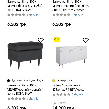
Банкетка Signal RON
Банкетка Signal RON
VELVET беж BLUVEL 28 /
VELVET темний беж BL.40
венге RONV28WP
/ венге (P) RONV40WP
0 відгуків
0 відгуків
6,302 грн
6,302 грн
-39%
Під замовлення до 14 днів
Закінчується
Банкетка Signal RON
Буфет Аляска білий
VELVET чорний Черный /
159x44x89 МДФ/метал
венге RONV19WP
0 відгуків
0 відгуків
24,833 грн
6,302 грн
14,900 грн