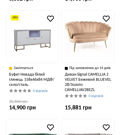
-58%
Закінчується
Під замовлення до 14 днів
Буфет Невада білий
Диван Signal CAMELLIA 2
глянець 158x46x84 МДФ/
VELVET Бежевий BLUEVEL
скло/сталь
28/Золото
CAMELLIAV2BEZL
0 відгуків
0 відгуків
35,604 грн
14,900 грн
15,881 грн