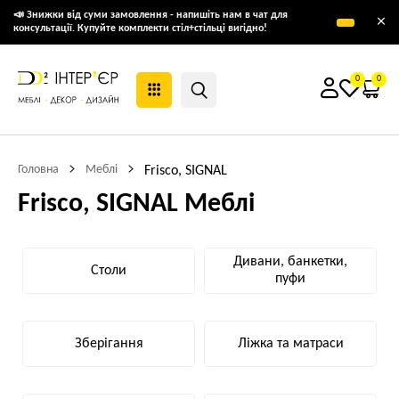
📣 Знижки від суми замовлення - напишіть нам в чат для
×
консультації. Купуйте комплекти стіл+стільці вигідно!
0
0
Головна
Меблі
Frisco, SIGNAL
Frisco, SIGNAL Меблі
Дивани, банкетки,
Столи
пуфи
Зберігання
Ліжка та матраси