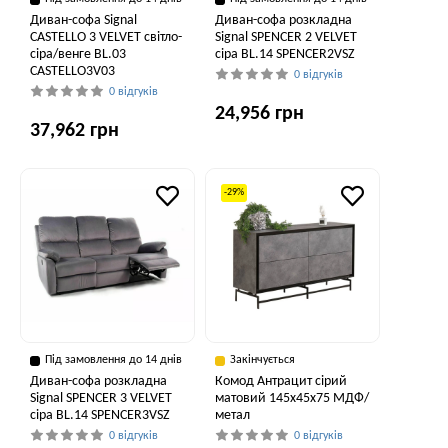
Диван-софа Signal
Диван-софа розкладна
CASTELLO 3 VELVET світло-
Signal SPENCER 2 VELVET
сіра/венге BL.03
сіра BL.14 SPENCER2VSZ
CASTELLO3V03
0 відгуків
0 відгуків
24,956 грн
37,962 грн
-29%
Під замовлення до 14 днів
Закінчується
Диван-софа розкладна
Комод Антрацит сірий
Signal SPENCER 3 VELVET
матовий 145x45x75 МДФ/
сіра BL.14 SPENCER3VSZ
метал
0 відгуків
0 відгуків