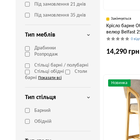
Під замовлення 21 днів
Під замовлення 35 днів
Закінчується
Крісло барне O
велюр Belfast 2
Тип меблів
0 від
Драбинки
14,290 грн
Розпродаж
Стільці барні / полубарні
Стільці обідні
Столи
Ширина, см
барні
Показати всі
55 см
Новинка
Тип стільця
Барний
Обідній