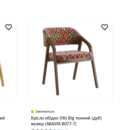
рина, см
Глибина, см
Висота, см
Ширина, см
3 см
55 см
75 см
53 см
Закінчується
ний
Крісло обіднє Otis Big темний (дуб)
велюр (AKASYA В077-7)