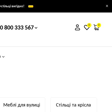
×
стільці вигідно!
0
0
0 800 333 567
м
Меблі для вулиці
Стільці та крісла