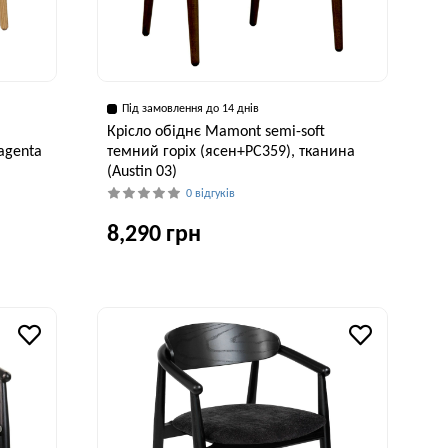
Під замовлення до 14 днів
Крісло обіднє Mamont semi-soft
agenta
темний горіх (ясен+PC359), тканина
(Austin 03)
0 відгуків
8,290 грн
рина, см
Глибина, см
Висота, см
Ширина, см
3 см
55 см
75 см
53 см