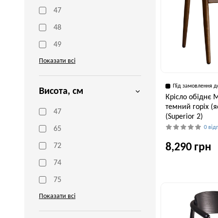
47
48
49
Показати всі
Під замовлення д
Висота, см
Крісло обіднє 
темний горіх (
47
(Superior 2)
0 від
65
8,290 грн
72
74
75
Глибина, см
55 см
Показати всі