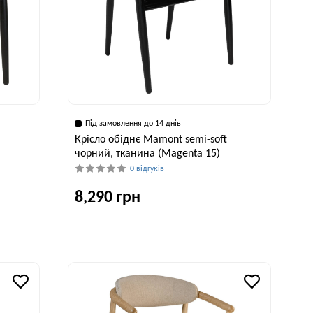
Під замовлення до 14 днів
Крісло обіднє Mamont semi-soft
чорний, тканина (Magenta 15)
0 відгуків
8,290 грн
рина, см
Глибина, см
Висота, см
Ширина, см
3 см
55 см
75 см
53 см