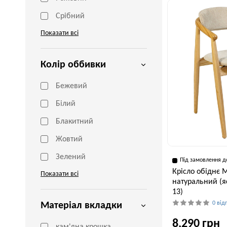
Срібний
Показати всі
Колір оббивки
Бежевий
Білий
Блакитний
Жовтий
Зелений
Під замовлення д
Крісло обіднє 
Показати всі
натуральний (я
13)
0 від
Матеріал вкладки
8,290 грн