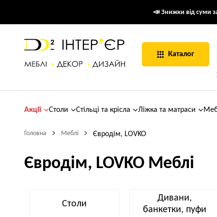
📣 Знижки від суми за
Каталог
Акції
Столи
Стільці та крісла
Ліжка та матраси
Меб
Головна
Меблі
Євродім, LOVKO
Євродім, LOVKO Меблі
Дивани,
Столи
банкетки, пуфи