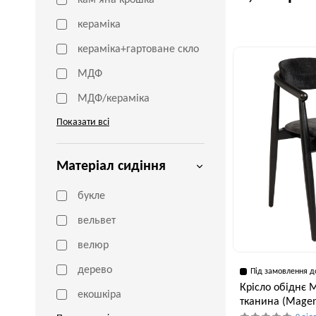
кам'яна крошка
кераміка
Глибина, см
кераміка+гартоване скло
55 см
МДФ
МДФ/кераміка
Показати всі
Матеріал сидіння
букле
вельвет
велюр
дерево
Під замовлення д
Крісло обіднє 
екошкіра
тканина (Magen