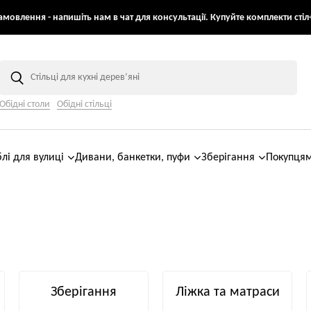
мовлення - напишіть нам в чат для консультації. Купуйте комплекти стіл+
Обідні столи
Обідні стільці
лі для вулиці
Дивани, банкетки, пуфи
Зберігання
Покупця
Зберігання
Ліжка та матраси