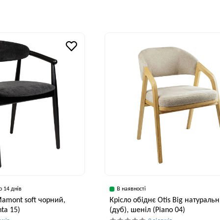
Глибина, см
Висота, см
Ши
55 см
75 см
5
Висота, см
Ширина, см
75 см
53 см
о 14 днів
В наявності
Mamont soft чорний,
Крісло обіднє Otis Big натураль
ta 15)
(дуб), шеніл (Piano 04)