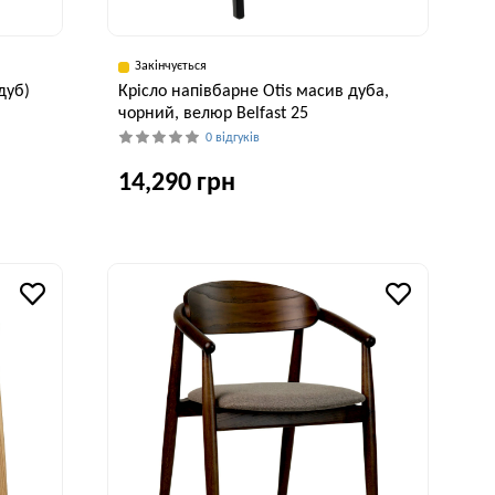
Закінчується
дуб)
Крісло напівбарне Otis масив дуба,
чорний, велюр Belfast 25
0 відгуків
14,290 грн
исота, см
Ширина, см
Глибина, см
Висота, см
107 см
55 см
59 см
97 см