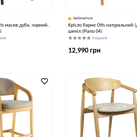
Закінчується
tis масив дуба, чорний,
Крісло барне Otis натуральний (
5
шеніл (Piano 04)
гуків
0 відгуків
12,990 грн
Глибина, см
Висота, см
Ширина, см
Глибина, см
В
59 см
107 см
55 см
59 см