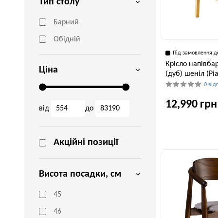
Тип столу
Барний
Обідній
Під замовлення д
Крісло напівба
Ціна
(дуб) шеніл (Pi
0 від
12,990 грн
від
до
Ширина, см
Акційні позиції
55 см
Висота посадки, см
45
46