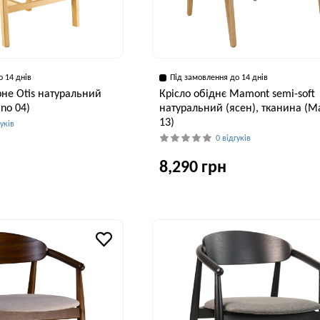
о 14 днів
Під замовлення до 14 днів
рне Otis натуральний
Крісло обіднє Mamont semi-soft
ano 04)
натуральний (ясен), тканина (M
13)
гуків
0 відгуків
8,290 грн
Глибина, см
Висота, см
59 см
97 см
Глибина, см
Висота, см
Ши
55 см
75 см
5