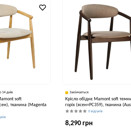
55 см
75 см
5
о 14 днів
Закінчується
Mamont soft
Крісло обіднє Mamont soft темн
сен), тканина (Magenta
горіх (ясен+PC359), тканина (Aus
0 відгуків
гуків
8,290 грн