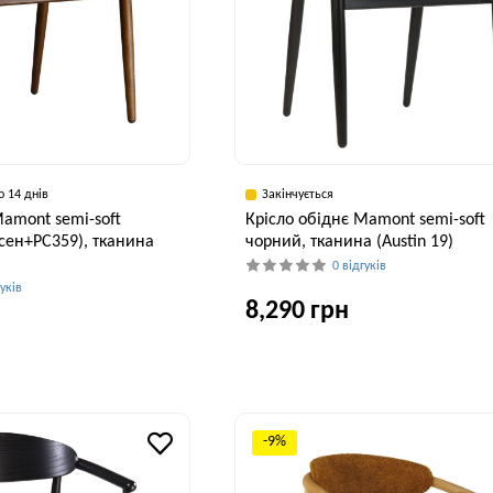
о 14 днів
Закінчується
Mamont semi-soft
Крісло обіднє Mamont semi-soft
ясен+PC359), тканина
чорний, тканина (Austin 19)
0 відгуків
гуків
8,290 грн
Глибина, см
Висота, см
Ши
55 см
75 см
5
Висота, см
Ширина, см
75 см
53 см
-9%