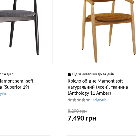
о 14 днів
Під замовлення до 14 днів
Mamont semi-soft
Крісло обіднє Mamont soft
 (Superior 19)
натуральний (ясен), тканина
(Anthology 11 Amber)
гуків
0 відгуків
8,290 грн
7,490 грн
Висота, см
Ширина, см
75 см
53 см
Глибина, см
Висота, см
Ши