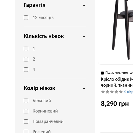
Гарантія
12 місяців
Кількість ніжок
1
2
4
Під замовлення д
Крісло обіднє 
чорний, тканина
Колір ніжок
0 від
Бежевий
8,290 грн
Коричневий
Помаранчевий
Глибина, см
55 см
Рожевий