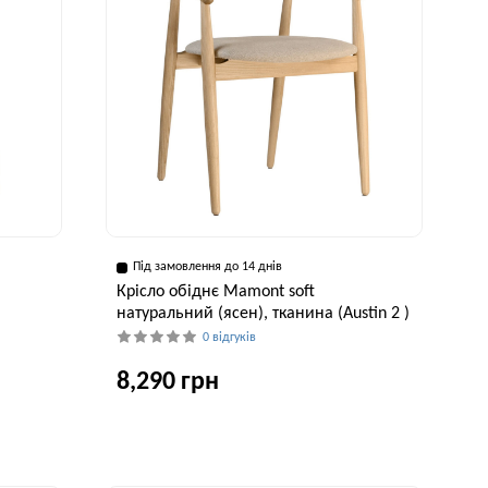
Під замовлення до 14 днів
Крісло обіднє Mamont soft
натуральний (ясен), тканина (Austin 2 )
0 відгуків
8,290 грн
Глибина, см
Висота, см
Ширина, см
55 см
75 см
53 см
рина, см