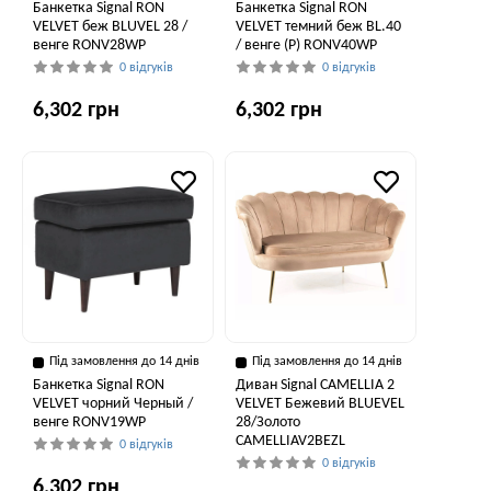
Банкетка Signal RON
Банкетка Signal RON
VELVET беж BLUVEL 28 /
VELVET темний беж BL.40
венге RONV28WP
/ венге (P) RONV40WP
0 відгуків
0 відгуків
6,302 грн
6,302 грн
Під замовлення до 14 днів
Під замовлення до 14 днів
Банкетка Signal RON
Диван Signal CAMELLIA 2
VELVET чорний Черный /
VELVET Бежевий BLUEVEL
венге RONV19WP
28/Золото
CAMELLIAV2BEZL
0 відгуків
0 відгуків
6,302 грн