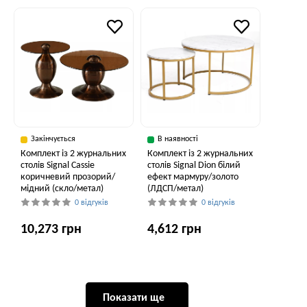
Закінчується
В наявності
Комплект із 2 журнальних
Комплект із 2 журнальних
столів Signal Cassie
столів Signal Dion білий
коричневий прозорий/
ефект мармуру/золото
мідний (скло/метал)
(ЛДСП/метал)
0 відгуків
0 відгуків
10,273 грн
4,612 грн
Показати ще