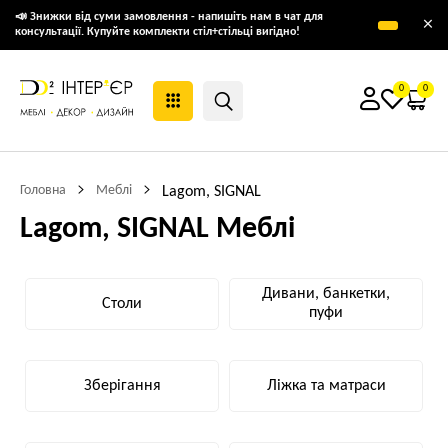
📣 Знижки від суми замовлення - напишіть нам в чат для
×
консультації. Купуйте комплекти стіл+стільці вигідно!
0
0
Головна
Меблі
Lagom, SIGNAL
Lagom, SIGNAL Меблі
Дивани, банкетки,
Столи
пуфи
Зберігання
Ліжка та матраси