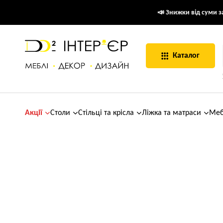
📣 Знижки від суми за
Каталог
Акції
Столи
Стільці та крісла
Ліжка та матраси
Меб