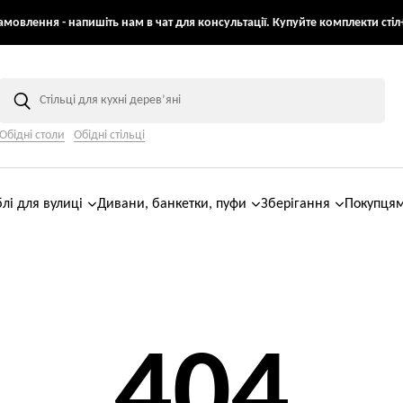
мовлення - напишіть нам в чат для консультації. Купуйте комплекти стіл+
Обідні столи
Обідні стільці
лі для вулиці
Дивани, банкетки, пуфи
Зберігання
Покупця
404