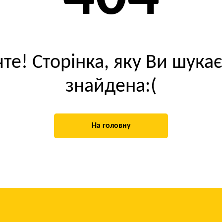
те! Сторінка, яку Ви шукає
знайдена:(
На головну