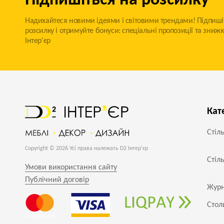
Підпишіться на розсилку
Надихайтеся новими ідеями і світовими трендами! Підпиші
розсилку і отримуйте бонуси: спеціальні пропозиції та знижк
Інтер'єр
Кат
Стіл
Copyright © 2026 Усі права належать D2 Інтер'єр
Стіл
Умови використання сайту
Публічний договір
Журн
Стол