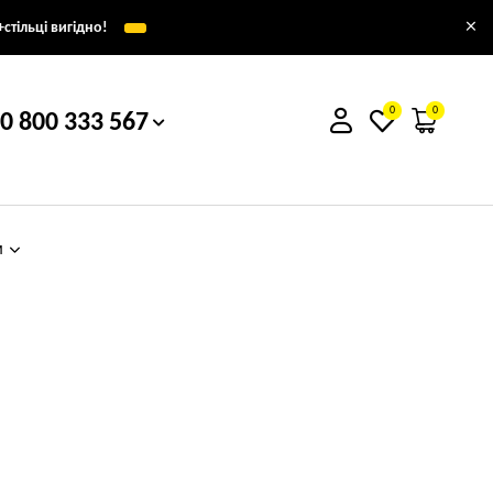
×
стільці вигідно!
0
0
0 800 333 567
м