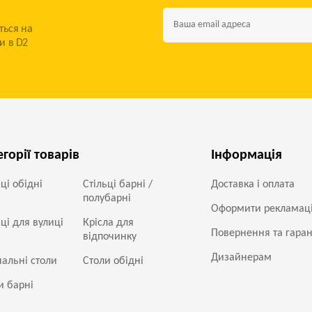
ться на
и в D2
егорії товарів
Інформація
ьці обідні
Стільці барні /
Доставка і оплата
полубарні
Оформити рекламац
ьці для вулиці
Крісла для
Повернення та гаран
відпочинку
Дизайнерам
альні столи
Столи обідні
и барні