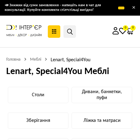
📣 Знижки від суми замовлення - напишіть нам в чат для
×
консультації. Купуйте комплекти стіл+стільці вигідно!
0
0
Головна
Меблі
Lenart, Special4You
Lenart, Special4You Меблі
Дивани, банкетки,
Столи
пуфи
Зберігання
Ліжка та матраси