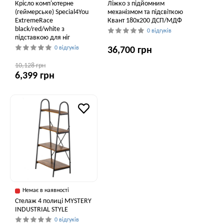
Крісло комп'ютерне
Ліжко з підйомним
(геймерське) Special4You
механізмом та підсвіткою
ExtremeRace
Квант 180x200 ДСП/МДФ
black/red/white з
0 відгуків
підставкою для ніг
0 відгуків
36,700 грн
10,128 грн
6,399 грн
Немає в наявності
Стелаж 4 полиці MYSTERY
INDUSTRIAL STYLE
0 відгуків