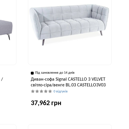
Під замовлення до 14 днів
 /
Диван-софа Signal CASTELLO 3 VELVET
світло-сіра/венге BL.03 CASTELLO3V03
0 відгуків
37,962 грн
исота, см
Ширина, см
Висота, см