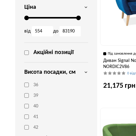
Ціна
від
до
Акційні позиції
Під замовлення д
Диван Signal No
NORDIC2V86
Висота посадки, см
0 від
21,175 грн
36
39
40
Ширина, см
136 см
41
42