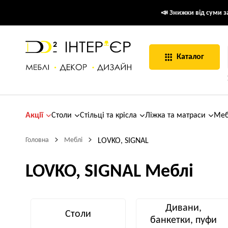
📣 Знижки від суми за
Каталог
Акції
Столи
Стільці та крісла
Ліжка та матраси
Меб
Головна
Меблі
LOVKO, SIGNAL
LOVKO, SIGNAL Меблі
Дивани,
Столи
банкетки, пуфи