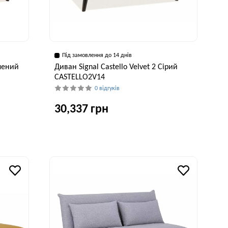
Під замовлення до 14 днів
елений
Диван Signal Castello Velvet 2 Сірий
CASTELLO2V14
0 відгуків
30,337 грн
исота, см
Ширина, см
Висота, см
78 см
145 см
78 см