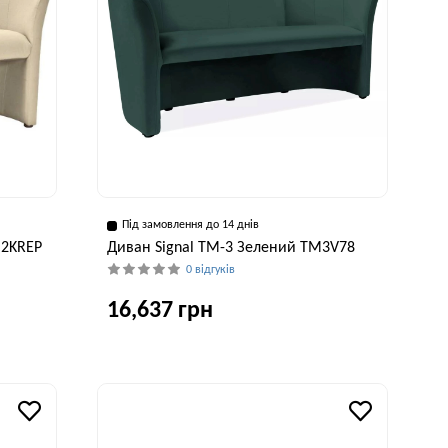
Під замовлення до 14 днів
M2KREP
Диван Signal TM-3 Зелений TM3V78
0 відгуків
16,637 грн
исота, см
Ширина, см
Висота, см
76 см
160 см
76 см