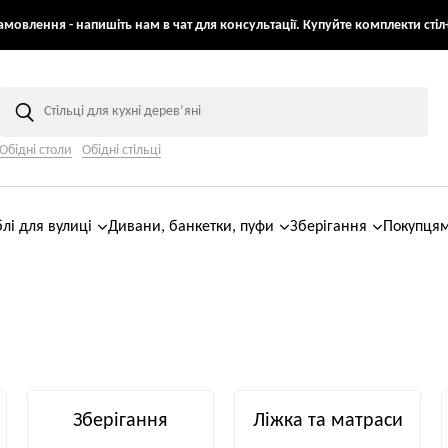
мовлення - напишіть нам в чат для консультації. Купуйте комплекти стіл+
Обідні столи
Обідні стільці
лі для вулиці
Дивани, банкетки, пуфи
Зберігання
Покупця
Зберігання
Ліжка та матраси