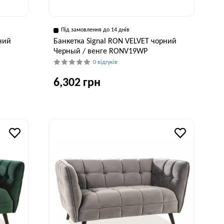
Під замовлення до 14 днів
ний
Банкетка Signal RON VELVET чорний
Черный / венге RONV19WP
0 відгуків
6,302 грн
исота, см
Ширина, см
Висота, см
43 см
60 см
44 см