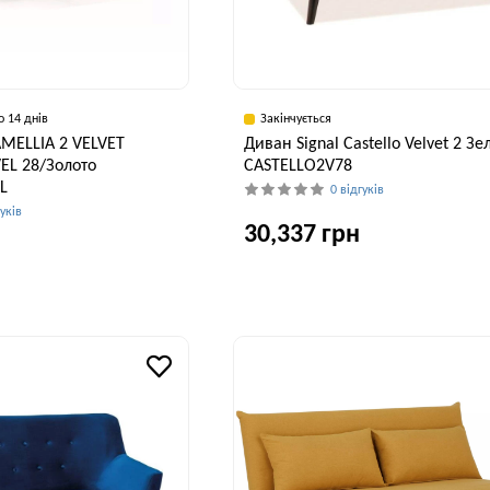
о 14 днів
Закінчується
AMELLIA 2 VELVET
Диван Signal Castello Velvet 2 З
EL 28/Золото
CASTELLO2V78
L
0 відгуків
гуків
30,337 грн
Ширина, см
В
145 см
Висота, см
77 см