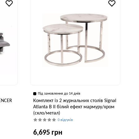
81 см
200 см
78 см
Під замовлення до 14 днів
PENCER
Комплект із 2 журнальних столів Signal
Z
Atlanta B II білий ефект мармуру/хром
(скло/метал)
0 відгуків
6,695 грн