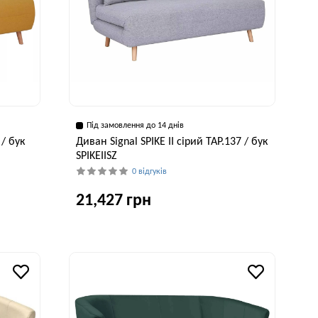
Під замовлення до 14 днів
 / бук
Диван Signal SPIKE II сірий TAP.137 / бук
SPIKEIISZ
0 відгуків
21,427 грн
исота, см
Ширина, см
Висота, см
84 см
147 см
84 см