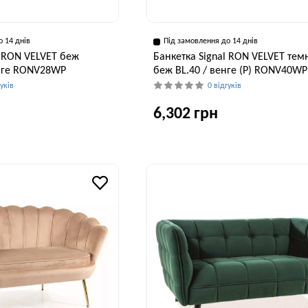
о 14 днів
Під замовлення до 14 днів
l RON VELVET беж
Банкетка Signal RON VELVET тем
енге RONV28WP
беж BL.40 / венге (P) RONV40WP
гуків
0 відгуків
6,302 грн
Висота, см
Ширина, см
В
44 см
60 см