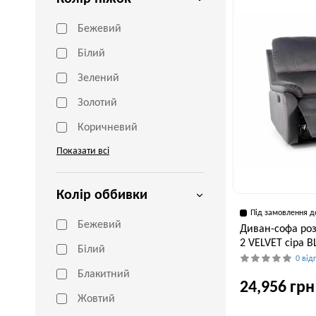
Бежевий
Білий
Зелений
Золотий
Коричневий
Показати всі
Колір оббивки
Під замовлення д
Бежевий
Диван-софа роз
2 VELVET сіра 
Білий
0 від
Блакитний
24,956 грн
Жовтий