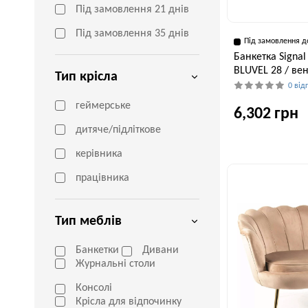
Під замовлення 21 днів
Під замовлення 35 днів
Під замовлення д
Банкетка Signa
BLUVEL 28 / в
Тип крісла
0 від
геймерське
6,302 грн
дитяче/підліткове
керівника
Ширина, см
60 см
працівника
Тип меблів
Банкетки
Дивани
Журнальні столи
Консолі
Крісла для відпочинку