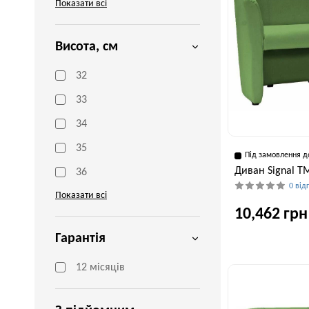
Показати всі
Висота, см
32
33
34
35
Під замовлення д
Диван Signal T
36
0 від
Показати всі
10,462 грн
Гарантія
Ширина, см
12 місяців
126 см