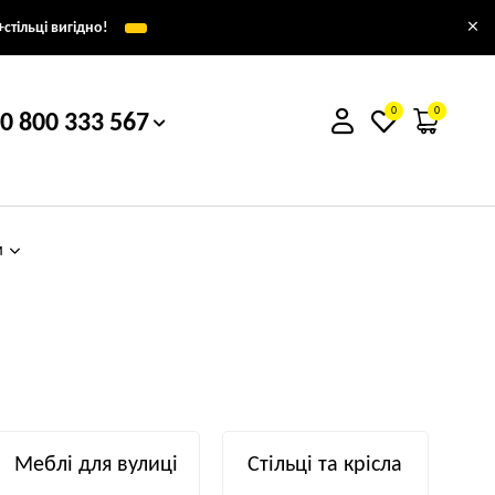
×
стільці вигідно!
0
0
0 800 333 567
м
Меблі для вулиці
Стільці та крісла