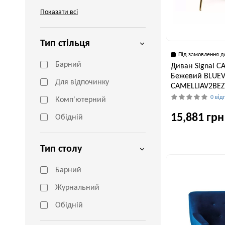
Показати всі
Тип стільця
Під замовлення д
Барний
Диван Signal C
Бежевий BLUEV
Для відпочинку
CAMELLIAV2BEZ
0 від
Комп'ютерний
15,881 грн
Обідній
Тип столу
Ширина, см
135 см
Барний
Журнальний
Обідній