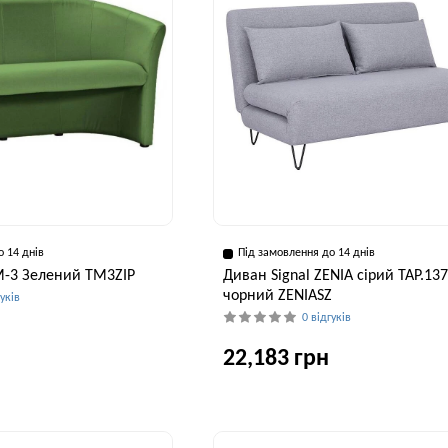
о 14 днів
Під замовлення до 14 днів
M-3 Зелений TM3ZIP
Диван Signal ZENIA сірий TAP.137
чорний ZENIASZ
гуків
0 відгуків
22,183 грн
Висота, см
76 см
Ширина, см
В