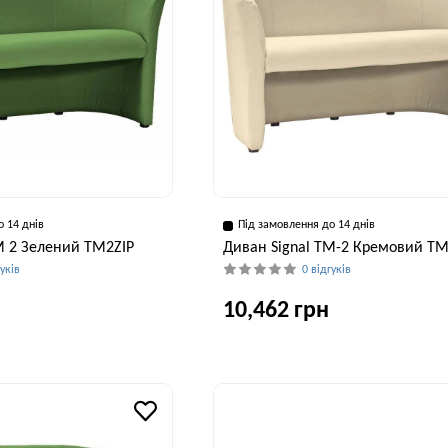
о 14 днів
Під замовлення до 14 днів
M 2 Зелений TM2ZIP
Диван Signal TM-2 Кремовий T
гуків
0 відгуків
10,462 грн
Висота, см
Ширина, см
В
76 см
126 см