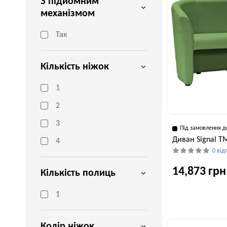
З підйомним
механізмом
Так
Кількість ніжок
1
2
3
Під замовлення д
Диван Signal T
4
0 від
14,873 грн
Кількість полиць
1
Ширина, см
160 см
Колір ніжок