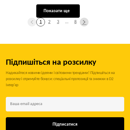
Показати ще
1
2
3
...
8
Підпишіться на розсилку
Надихайтеся новими ідеями і світовими трендами! Підпишіться на
розсилку і отримуйте бонуси: спеціальні пропозиції та знижки в D2
Інтер'єр
Підписатися