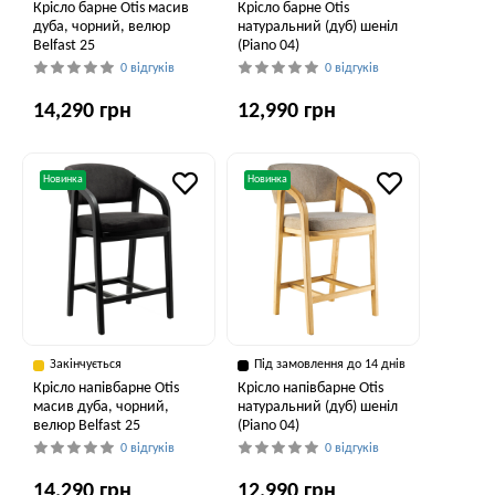
Крісло барне Otis масив
Крісло барне Otis
дуба, чорний, велюр
натуральний (дуб) шеніл
Belfast 25
(Piano 04)
0 відгуків
0 відгуків
14,290 грн
12,990 грн
Новинка
Новинка
Закінчується
Під замовлення до 14 днів
Крісло напівбарне Otis
Крісло напівбарне Otis
масив дуба, чорний,
натуральний (дуб) шеніл
велюр Belfast 25
(Piano 04)
0 відгуків
0 відгуків
14,290 грн
12,990 грн