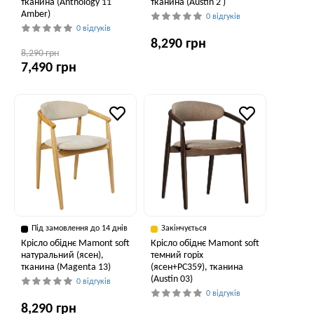
тканина (Anthology 11
тканина (Austin 2 )
Amber)
0 відгуків
0 відгуків
8,290 грн
8,290 грн
7,490 грн
Під замовлення до 14 днів
Закінчується
Крісло обіднє Mamont soft
Крісло обіднє Mamont soft
натуральний (ясен),
темний горіх
тканина (Magenta 13)
(ясен+PC359), тканина
(Austin 03)
0 відгуків
0 відгуків
8,290 грн