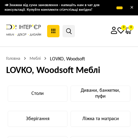
📣 Знижки від суми замовлення - напишіть нам в чат для
×
консультації. Купуйте комплекти стіл+стільці вигідно!
0
0
Головна
Меблі
LOVKO, Woodsoft
LOVKO, Woodsoft Меблі
Дивани, банкетки,
Столи
пуфи
Зберігання
Ліжка та матраси