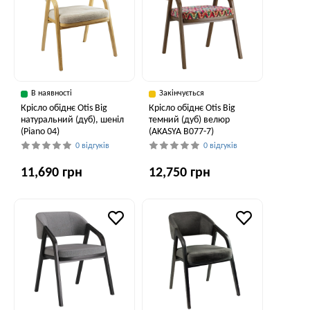
В наявності
Закінчується
Крісло обіднє Otis Big
Крісло обіднє Otis Big
натуральний (дуб), шеніл
темний (дуб) велюр
(Piano 04)
(AKASYA В077-7)
0 відгуків
0 відгуків
11,690 грн
12,750 грн