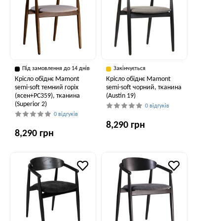
Під замовлення до 14 днів
Закінчується
Крісло обіднє Mamont
Крісло обіднє Mamont
semi-soft темний горіх
semi-soft чорний, тканина
(ясен+PC359), тканина
(Austin 19)
(Superior 2)
0 відгуків
0 відгуків
8,290 грн
8,290 грн