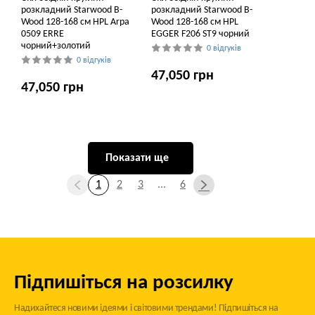
розкладний Starwood B-
розкладний Starwood B-
Wood 128-168 см HPL Arpa
Wood 128-168 см HPL
0509 ERRE
EGGER F206 ST9 чорний
чорний+золотий
0 відгуків
0 відгуків
47,050 грн
47,050 грн
Показати ще
1
2
3
...
6
Підпишіться на розсилку
Надихайтеся новими ідеями і світовими трендами! Підпишіться на