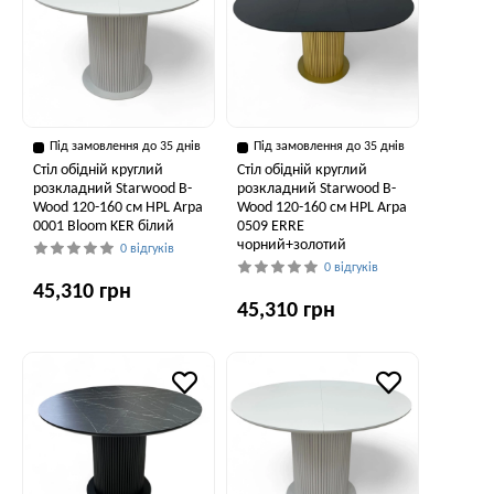
Під замовлення до 35 днів
Під замовлення до 35 днів
Стіл обідній круглий
Стіл обідній круглий
розкладний Starwood B-
розкладний Starwood B-
Wood 120-160 см HPL Arpa
Wood 120-160 см HPL Arpa
0001 Bloom KER білий
0509 ERRE
чорний+золотий
0 відгуків
0 відгуків
45,310 грн
45,310 грн