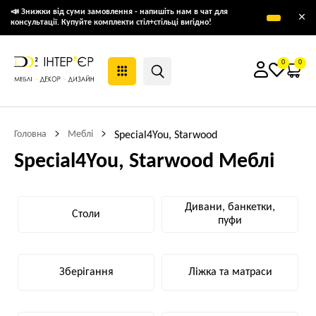
📣 Знижки від суми замовлення - напишіть нам в чат для
×
консультації. Купуйте комплекти стіл+стільці вигідно!
0
0
Головна
Меблі
Special4You, Starwood
Special4You, Starwood Меблі
Дивани, банкетки,
Столи
пуфи
Зберігання
Ліжка та матраси