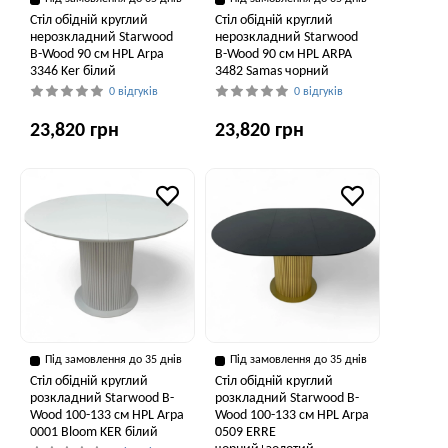
Стіл обідній круглий
Стіл обідній круглий
нерозкладний Starwood
нерозкладний Starwood
B-Wood 90 см HPL Arpa
B-Wood 90 см HPL ARPA
3346 Ker білий
3482 Samas чорний
0 відгуків
0 відгуків
23,820 грн
23,820 грн
Під замовлення до 35 днів
Під замовлення до 35 днів
Стіл обідній круглий
Стіл обідній круглий
розкладний Starwood B-
розкладний Starwood B-
Wood 100-133 см HPL Arpa
Wood 100-133 см HPL Arpa
0001 Bloom KER білий
0509 ERRE