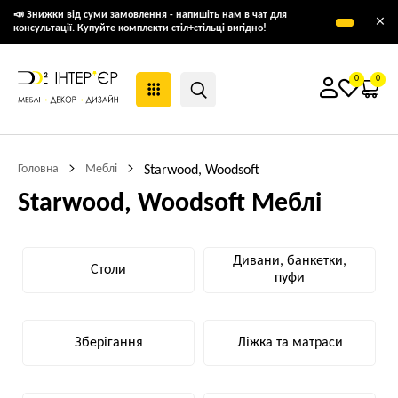
📣 Знижки від суми замовлення - напишіть нам в чат для
×
консультації. Купуйте комплекти стіл+стільці вигідно!
0
0
Головна
Меблі
Starwood, Woodsoft
Starwood, Woodsoft Меблі
Дивани, банкетки,
Столи
пуфи
Зберігання
Ліжка та матраси