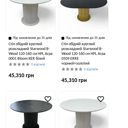
Під замовлення до 35 днів
Під замовлення до 35 днів
Стіл обідній круглий
Стіл обідній круглий
розкладний Starwood B-
розкладний Starwood B-
Wood 120-160 см HPL Arpa
Wood 120-160 см HPL Arpa
0001 Bloom KER білий
0509 ERRE
чорний+золотий
0 відгуків
0 відгуків
45,310 грн
45,310 грн