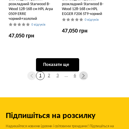
розкладний Starwood B-
розкладний Starwood B-
Wood 128-168 см HPL Arpa
Wood 128-168 см HPL
0509 ERRE
EGGER F206 ST9 чорний
чорний+золотий
0 відгуків
0 відгуків
47,050 грн
47,050 грн
Показати ще
1
2
3
...
6
Підпишіться на розсилку
Надихайтеся новими ідеями і світовими трендами! Підпишіться на