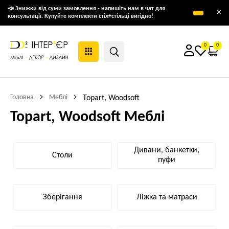
📣 Знижки від суми замовлення - напишіть нам в чат для
×
консультації. Купуйте комплекти стіл+стільці вигідно!
0
0
Головна
Меблі
Topart, Woodsoft
Topart, Woodsoft Меблі
Дивани, банкетки,
Столи
пуфи
Зберігання
Ліжка та матраси