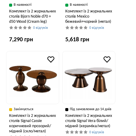
В наявності
В наявності
Комплект із 2 журнальних
Комплект із 2 журнальних
столів Bjorn Noble d70 +
столів Mexico
d50 Wood (Cream leg)
бежевий+чорний (метал)
0 відгуків
0 відгуків
7,290 грн
5,618 грн
Закінчується
Під замовлення до 14 днів
Комплект із 2 журнальних
Комплект із 2 журнальних
столів Signal Cassie
столів Signal Vera білий/
коричневий прозорий/
мідний (кераміка/метал)
мідний (скло/метал)
0 відгуків