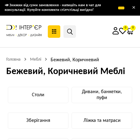
📣 Знижки від суми замовлення - напишіть нам в чат для
×
консультації. Купуйте комплекти стіл+стільці вигідно!
0
0
Головна
Меблі
Бежевий, Коричневий
Бежевий, Коричневий Меблі
Дивани, банкетки,
Столи
пуфи
Зберігання
Ліжка та матраси