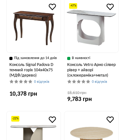
-47%
Під замовлення до 14 днів
В наявності
Консоль Signal Padova D
Консоль Vetro Арно сілвер
темний горіх 104х40х75
рівер + айворі
(МДФ/дерево)
(склокераміка+метал)
0 відгуків
0 відгуків
18,610 грн
10,378 грн
9,783 грн
-22%