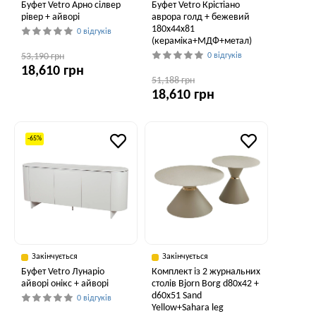
Буфет Vetro Арно сілвер
Буфет Vetro Крістіано
рівер + айворі
аврора голд + бежевий
180x44x81
0 відгуків
(кераміка+МДФ+метал)
53,190 грн
0 відгуків
18,610 грн
51,188 грн
18,610 грн
-65%
Закінчується
Закінчується
Буфет Vetro Лунаріо
Комплект із 2 журнальних
айворі онікс + айворі
столів Bjorn Borg d80х42 +
d60х51 Sand
0 відгуків
Yellow+Sahara leg