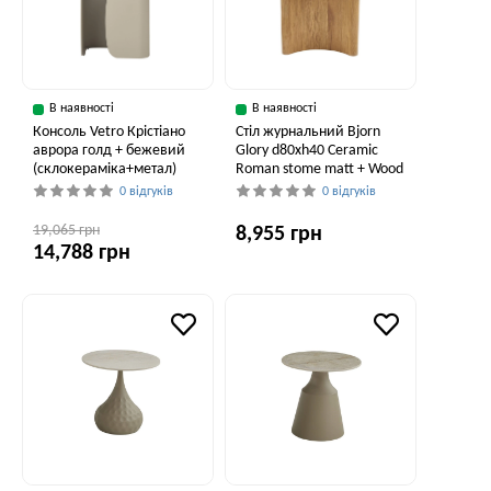
В наявності
В наявності
Консоль Vetro Крістіано
Стіл журнальний Bjorn
аврора голд + бежевий
Glory d80хh40 Ceramic
(склокераміка+метал)
Roman stome matt + Wood
0 відгуків
0 відгуків
19,065 грн
8,955 грн
14,788 грн