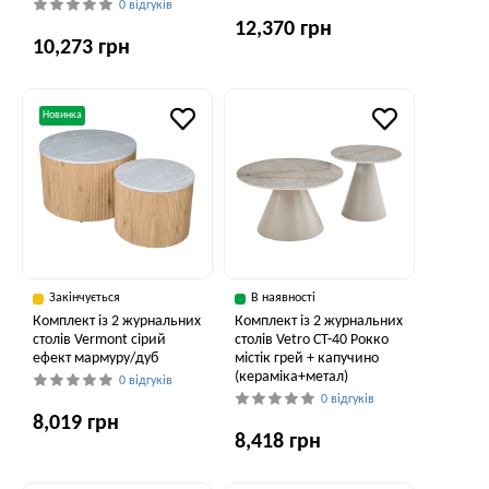
0 відгуків
12,370 грн
10,273 грн
Новинка
Закінчується
В наявності
Комплект із 2 журнальних
Комплект із 2 журнальних
столів Vermont сірий
столів Vetro CT-40 Рокко
ефект мармуру/дуб
містік грей + капучино
(кераміка+метал)
0 відгуків
0 відгуків
8,019 грн
8,418 грн