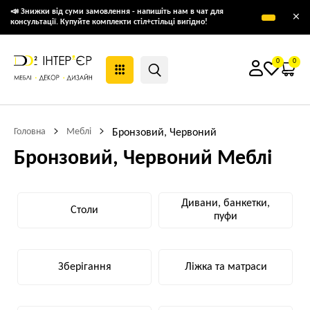
📣 Знижки від суми замовлення - напишіть нам в чат для
×
консультації. Купуйте комплекти стіл+стільці вигідно!
0
0
Головна
Меблі
Бронзовий, Червоний
Бронзовий, Червоний Меблі
Дивани, банкетки,
Столи
пуфи
Зберігання
Ліжка та матраси