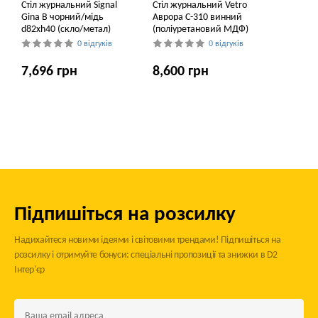
Стіл журнальний Signal
Стіл журнальний Vetro
Gina B чорний/мідь
Аврора C-310 винний
d82хh40 (скло/метал)
(поліуретановий МДФ)
0 відгуків
0 відгуків
7,696 грн
8,600 грн
Підпишіться на розсилку
Надихайтеся новими ідеями і світовими трендами! Підпишіться на
розсилку і отримуйте бонуси: спеціальні пропозиції та знижки в D2
Інтер'єр