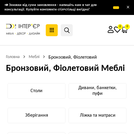
📣 Знижки від суми замовлення - напишіть нам в чат для
×
консультації. Купуйте комплекти стіл+стільці вигідно!
0
0
Головна
Меблі
Бронзовий, Фіолетовий
Бронзовий, Фіолетовий Меблі
Дивани, банкетки,
Столи
пуфи
Зберігання
Ліжка та матраси