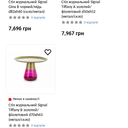
Стіл журнальний Signal
Стіл журнальний Signal
Gina B чорний/мідь
Tiffany A золотий/
d82хh40 (скло/метал)
фіолетовий d50хh52
(метал/скло)
0 відгуків
0 відгуків
7,696 грн
7,967 грн
Немає в наявності
Стіл журнальний Signal
Tiffany B золотий/
фіолетовий d70хh43
(метал/скло)
0 відгуків