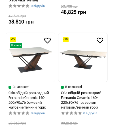
(кераміка+метал)
0 відгуків
53,708 грн
48,825 грн
42,691 грн
38,810 грн
-9%
-9%
Новинка
В наявності
В наявності
Стіл обідній розкладний
Стіл обідній розкладний
Fernando Ceramic 140-
Fernando Ceramic 160-
200x90x76 бежевий
220x90x76 травертин
матовий/темний горіх
матовий/темний горіх
0 відгуків
0 відгуків
28,818 грн
30,252 грн