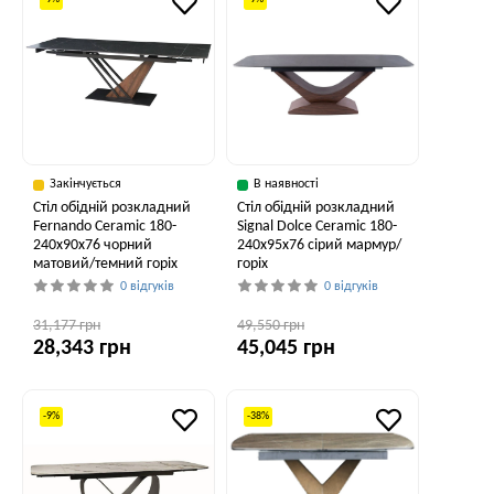
Закінчується
В наявності
Стіл обідній розкладний
Стіл обідній розкладний
Fernando Ceramic 180-
Signal Dolce Ceramic 180-
240x90x76 чорний
240x95x76 сірий мармур/
матовий/темний горіх
горіх
0 відгуків
0 відгуків
31,177 грн
49,550 грн
28,343 грн
45,045 грн
-9%
-38%