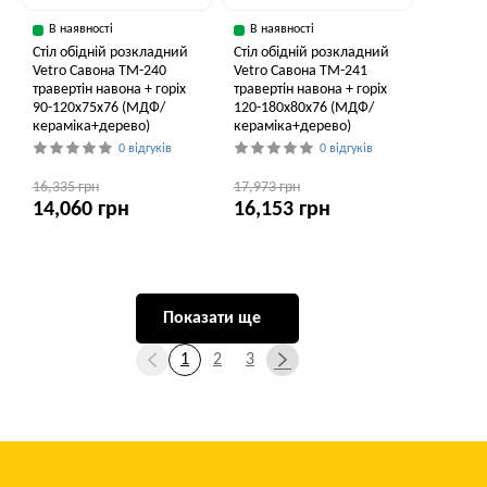
В наявності
В наявності
Стіл обідній розкладний
Стіл обідній розкладний
Vetro Савона TM-240
Vetro Савона TM-241
травертін навона + горіх
травертін навона + горіх
90-120x75x76 (МДФ/
120-180x80x76 (МДФ/
кераміка+дерево)
кераміка+дерево)
0 відгуків
0 відгуків
16,335 грн
17,973 грн
14,060 грн
16,153 грн
Показати ще
1
2
3