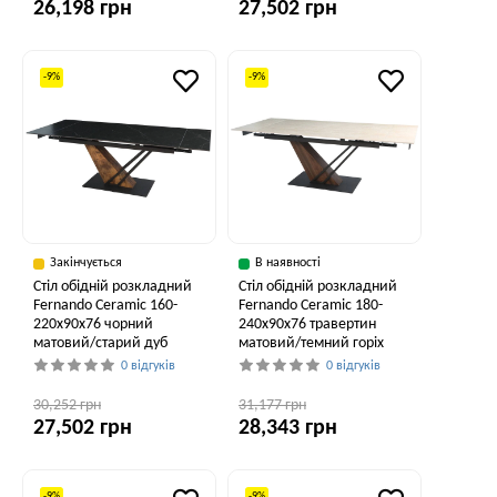
26,198 грн
27,502 грн
-9%
-9%
Закінчується
В наявності
Стіл обідній розкладний
Стіл обідній розкладний
Fernando Ceramic 160-
Fernando Ceramic 180-
220x90x76 чорний
240x90x76 травертин
матовий/старий дуб
матовий/темний горіх
0 відгуків
0 відгуків
30,252 грн
31,177 грн
27,502 грн
28,343 грн
-9%
-9%