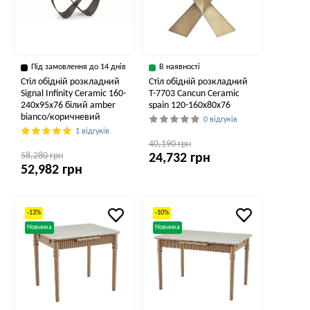
Під замовлення до 14 днів
В наявності
Стіл обідній розкладний
Стіл обідній розкладний
Signal Infinity Ceramic 160-
T-7703 Cancun Ceramic
240x95x76 білий amber
spain 120-160x80x76
bianco/коричневий
0 відгуків
1 відгуків
40,190 грн
58,280 грн
24,732 грн
52,982 грн
-13%
-10%
Новинка
Новинка