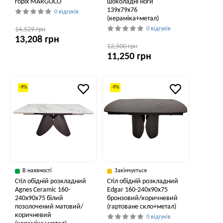
горіх MARGOCO
шоколадні ноги
139x79x76
0 відгуків
(кераміка+метал)
14,529 грн
0 відгуків
13,208 грн
12,500 грн
11,250 грн
-9%
-9%
В наявності
Закінчується
Стіл обідній розкладний
Стіл обідній розкладний
Agnes Ceramic 160-
Edgar 160-240x90x75
240x90x75 білий
бронзовий/коричневий
позолочений матовий/
(гартоване скло+метал)
коричневий
0 відгуків