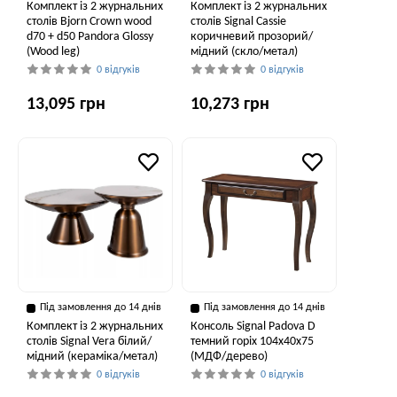
Комплект із 2 журнальних
Комплект із 2 журнальних
столів Bjorn Crown wood
столів Signal Cassie
d70 + d50 Pandora Glossy
коричневий прозорий/
(Wood leg)
мідний (скло/метал)
0 відгуків
0 відгуків
13,095 грн
10,273 грн
Під замовлення до 14 днів
Під замовлення до 14 днів
Комплект із 2 журнальних
Консоль Signal Padova D
столів Signal Vera білий/
темний горіх 104х40х75
мідний (кераміка/метал)
(МДФ/дерево)
0 відгуків
0 відгуків