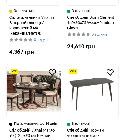
Закінчується
В наявності
Стіл журнальний Virginia
Стіл обідній Bjorn Clement
B чорний глянець/
180х90х75 Wood+Pandora
коричневий мат
Glossy
(кераміка/метал)
0 відгуків
0 відгуків
24,610 грн
4,367 грн
-9%
-10%
Під замовлення до 14 днів
В наявності
Стіл обідній Signal Margo
Стіл обідній Норман
90 (125)x90 см Темний
чорний матовий/