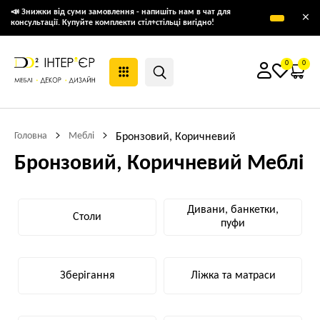
📣 Знижки від суми замовлення - напишіть нам в чат для
×
консультації. Купуйте комплекти стіл+стільці вигідно!
0
0
Головна
Меблі
Бронзовий, Коричневий
Бронзовий, Коричневий Меблі
Дивани, банкетки,
Столи
пуфи
Зберігання
Ліжка та матраси