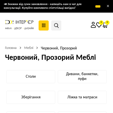
📣 Знижки від суми замовлення - напишіть нам в чат для
×
консультації. Купуйте комплекти стіл+стільці вигідно!
0
0
Головна
Меблі
Червоний, Прозорий
Червоний, Прозорий Меблі
Дивани, банкетки,
Столи
пуфи
Зберігання
Ліжка та матраси