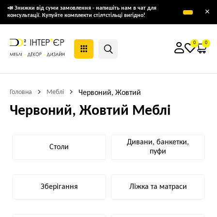
📣 Знижки від суми замовлення - напишіть нам в чат для
×
консультації. Купуйте комплекти стіл+стільці вигідно!
0
0
Головна
Меблі
Червоний, Жовтий
Червоний, Жовтий Меблі
Дивани, банкетки,
Столи
пуфи
Зберігання
Ліжка та матраси