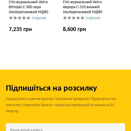
Стіл журнальний Vetro
Стіл журнальний Vetro
Вітторіо C-300 охра
Аврора C-310 винний
(поліуретановий МДФ)
(поліуретановий МДФ)
0 відгуків
0 відгуків
7,235 грн
8,600 грн
Підпишіться на розсилку
Надихайтеся новими ідеями і світовими трендами! Підпишіться на
розсилку і отримуйте бонуси: спеціальні пропозиції та знижки в D2
Інтер'єр