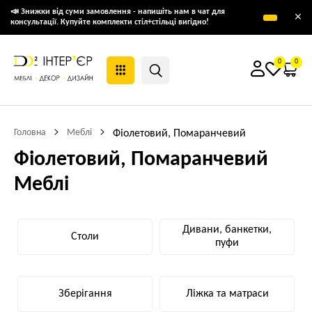
📣 Знижки від суми замовлення - напишіть нам в чат для
×
консультації. Купуйте комплекти стіл+стільці вигідно!
0
0
Головна
Меблі
Фіолетовий, Помаранчевий
Фіолетовий, Помаранчевий
Меблі
Дивани, банкетки,
Столи
пуфи
Зберігання
Ліжка та матраси