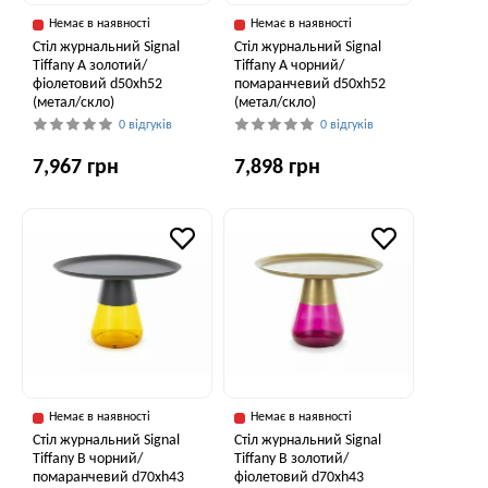
Немає в наявності
Немає в наявності
Стіл журнальний Signal
Стіл журнальний Signal
Tiffany A золотий/
Tiffany A чорний/
фіолетовий d50хh52
помаранчевий d50хh52
(метал/скло)
(метал/скло)
0 відгуків
0 відгуків
7,967 грн
7,898 грн
Немає в наявності
Немає в наявності
Стіл журнальний Signal
Стіл журнальний Signal
Tiffany B чорний/
Tiffany B золотий/
помаранчевий d70хh43
фіолетовий d70хh43