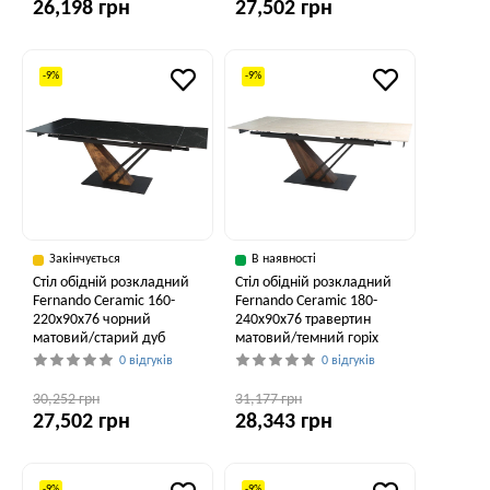
26,198 грн
27,502 грн
-9%
-9%
Закінчується
В наявності
Стіл обідній розкладний
Стіл обідній розкладний
Fernando Ceramic 160-
Fernando Ceramic 180-
220x90x76 чорний
240x90x76 травертин
матовий/старий дуб
матовий/темний горіх
0 відгуків
0 відгуків
30,252 грн
31,177 грн
27,502 грн
28,343 грн
-9%
-9%