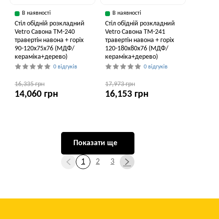
В наявності
В наявності
Стіл обідній розкладний
Стіл обідній розкладний
Vetro Савона TM-240
Vetro Савона TM-241
травертін навона + горіх
травертін навона + горіх
90-120x75x76 (МДФ/
120-180x80x76 (МДФ/
кераміка+дерево)
кераміка+дерево)
0 відгуків
0 відгуків
16,335 грн
17,973 грн
14,060 грн
16,153 грн
Показати ще
1
2
3