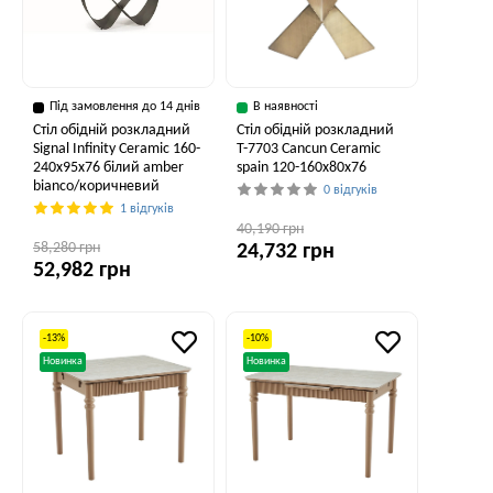
Під замовлення до 14 днів
В наявності
Стіл обідній розкладний
Стіл обідній розкладний
Signal Infinity Ceramic 160-
T-7703 Cancun Ceramic
240x95x76 білий amber
spain 120-160x80x76
bianco/коричневий
0 відгуків
1 відгуків
40,190 грн
58,280 грн
24,732 грн
52,982 грн
-13%
-10%
Новинка
Новинка