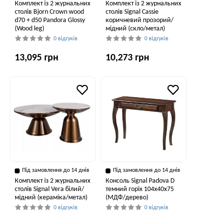
Комплект із 2 журнальних
Комплект із 2 журнальних
столів Bjorn Crown wood
столів Signal Cassie
d70 + d50 Pandora Glossy
коричневий прозорий/
(Wood leg)
мідний (скло/метал)
0 відгуків
0 відгуків
13,095 грн
10,273 грн
Під замовлення до 14 днів
Під замовлення до 14 днів
Комплект із 2 журнальних
Консоль Signal Padova D
столів Signal Vera білий/
темний горіх 104х40х75
мідний (кераміка/метал)
(МДФ/дерево)
0 відгуків
0 відгуків