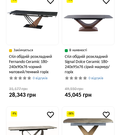
Закінчується
В наявності
Стіл обідній розкладний
Стіл обідній розкладний
Fernando Ceramic 180-
Signal Dolce Ceramic 180-
240x90x76 чорний
240x95x76 сірий мармур/
матовий/темний горіх
горіх
0 відгуків
0 відгуків
31,177 грн
49,550 грн
28,343 грн
45,045 грн
-9%
-38%