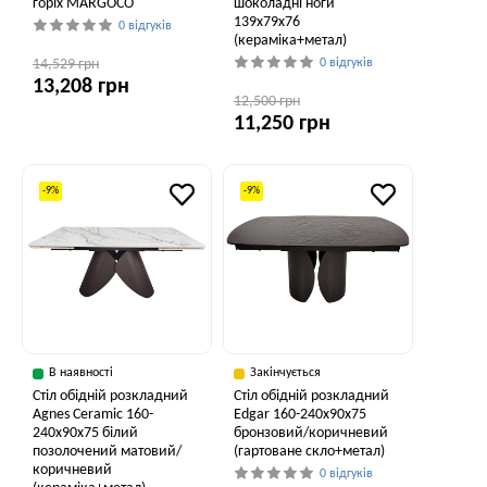
горіх MARGOCO
шоколадні ноги
139x79x76
0 відгуків
(кераміка+метал)
14,529 грн
0 відгуків
13,208 грн
12,500 грн
11,250 грн
-9%
-9%
В наявності
Закінчується
Стіл обідній розкладний
Стіл обідній розкладний
Agnes Ceramic 160-
Edgar 160-240x90x75
240x90x75 білий
бронзовий/коричневий
позолочений матовий/
(гартоване скло+метал)
коричневий
0 відгуків