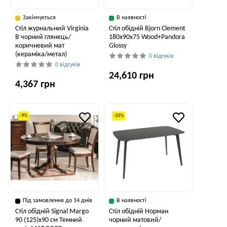
Закінчується
В наявності
Стіл журнальний Virginia
Стіл обідній Bjorn Clement
B чорний глянець/
180х90х75 Wood+Pandora
коричневий мат
Glossy
(кераміка/метал)
0 відгуків
0 відгуків
24,610 грн
4,367 грн
-9%
-10%
Під замовлення до 14 днів
В наявності
Стіл обідній Signal Margo
Стіл обідній Норман
90 (125)x90 см Темний
чорний матовий/