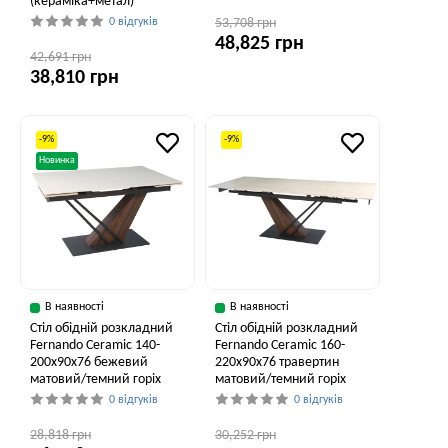
(кераміка+метал)
0 відгуків
53,708 грн
48,825 грн
42,691 грн
38,810 грн
-9%
-9%
Новинка
В наявності
В наявності
Стіл обідній розкладний
Стіл обідній розкладний
Fernando Ceramic 140-
Fernando Ceramic 160-
200x90x76 бежевий
220x90x76 травертин
матовий/темний горіх
матовий/темний горіх
0 відгуків
0 відгуків
28,818 грн
30,252 грн