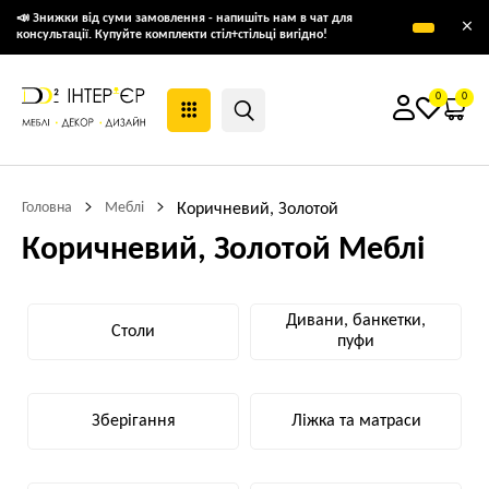
📣 Знижки від суми замовлення - напишіть нам в чат для
×
консультації. Купуйте комплекти стіл+стільці вигідно!
0
0
Головна
Меблі
Коричневий, Золотой
Коричневий, Золотой Меблі
Дивани, банкетки,
Столи
пуфи
Зберігання
Ліжка та матраси