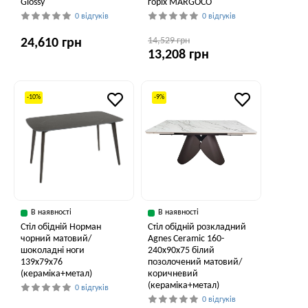
Glossy
горіх MARGOCO
0 відгуків
0 відгуків
14,529 грн
24,610 грн
13,208 грн
-10%
-9%
В наявності
В наявності
Стіл обідній Норман
Стіл обідній розкладний
чорний матовий/
Agnes Ceramic 160-
шоколадні ноги
240x90x75 білий
139x79x76
позолочений матовий/
(кераміка+метал)
коричневий
(кераміка+метал)
0 відгуків
0 відгуків