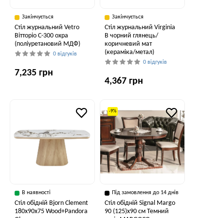
Закінчується
Закінчується
Стіл журнальний Vetro
Стіл журнальний Virginia
Вітторіо C-300 охра
B чорний глянець/
(поліуретановий МДФ)
коричневий мат
(кераміка/метал)
0 відгуків
0 відгуків
7,235 грн
4,367 грн
-9%
В наявності
Під замовлення до 14 днів
Стіл обідній Bjorn Clement
Стіл обідній Signal Margo
180х90х75 Wood+Pandora
90 (125)x90 см Темний