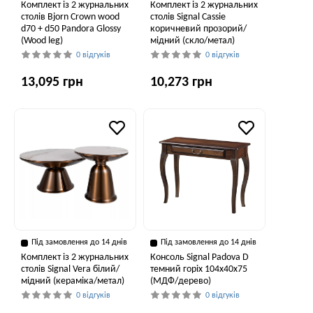
Комплект із 2 журнальних
Комплект із 2 журнальних
столів Bjorn Crown wood
столів Signal Cassie
d70 + d50 Pandora Glossy
коричневий прозорий/
(Wood leg)
мідний (скло/метал)
0 відгуків
0 відгуків
13,095 грн
10,273 грн
Під замовлення до 14 днів
Під замовлення до 14 днів
Комплект із 2 журнальних
Консоль Signal Padova D
столів Signal Vera білий/
темний горіх 104х40х75
мідний (кераміка/метал)
(МДФ/дерево)
0 відгуків
0 відгуків