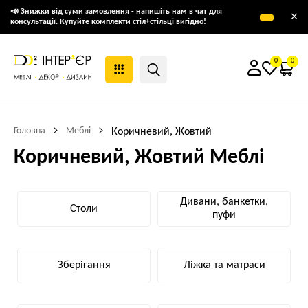
📣 Знижки від суми замовлення - напишіть нам в чат для
×
консультації. Купуйте комплекти стіл+стільці вигідно!
0
0
Головна
Меблі
Коричневий, Жовтий
Коричневий, Жовтий Меблі
Дивани, банкетки,
Столи
пуфи
Зберігання
Ліжка та матраси