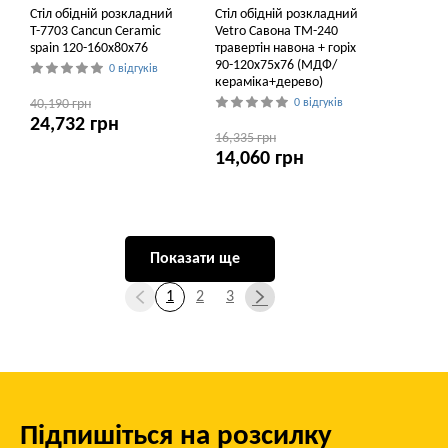
Стіл обідній розкладний
Стіл обідній розкладний
T-7703 Cancun Ceramic
Vetro Савона TM-240
spain 120-160x80x76
травертін навона + горіх
90-120x75x76 (МДФ/
0 відгуків
кераміка+дерево)
40,190 грн
0 відгуків
24,732 грн
16,335 грн
14,060 грн
Показати ще
1
2
3
Підпишіться на розсилку