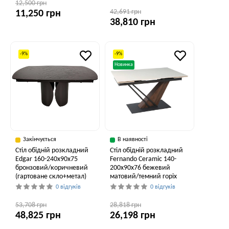
12,500 грн
42,691 грн
11,250 грн
38,810 грн
-9%
-9%
Новинка
Закінчується
В наявності
Стіл обідній розкладний
Стіл обідній розкладний
Edgar 160-240x90x75
Fernando Ceramic 140-
бронзовий/коричневий
200x90x76 бежевий
(гартоване скло+метал)
матовий/темний горіх
0 відгуків
0 відгуків
53,708 грн
28,818 грн
48,825 грн
26,198 грн