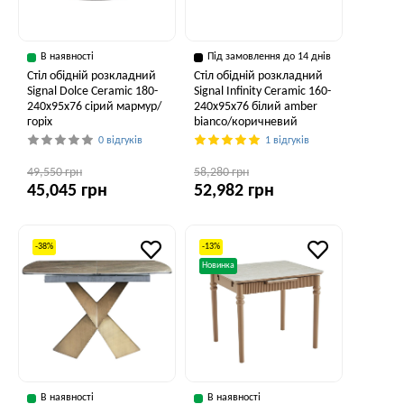
В наявності
Під замовлення до 14 днів
Стіл обідній розкладний
Стіл обідній розкладний
Signal Dolce Ceramic 180-
Signal Infinity Ceramic 160-
240x95x76 сірий мармур/
240x95x76 білий amber
горіх
bianco/коричневий
0 відгуків
1 відгуків
49,550 грн
58,280 грн
45,045 грн
52,982 грн
-38%
-13%
Новинка
В наявності
В наявності