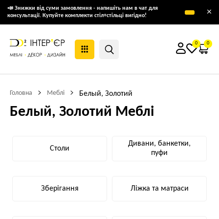
📣 Знижки від суми замовлення - напишіть нам в чат для
×
консультації. Купуйте комплекти стіл+стільці вигідно!
0
0
Головна
Меблі
Белый, Золотий
Белый, Золотий Меблі
Дивани, банкетки,
Столи
пуфи
Зберігання
Ліжка та матраси