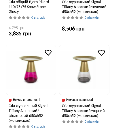
Стіл обідній Bjorn Rikard
Стіл журнальний Signal
110х75х75 Snow Stone
Tiffany A золотий/зелений
Glossy
d50хh52 (метал/скло)
0 відгуків
0 відгуків
4,795 грн
8,506 грн
3,835 грн
Немає в наявності
Немає в наявності
Стіл журнальний Signal
Стіл журнальний Signal
Tiffany A золотий/
Tiffany A золотий/чорний
фіолетовий d50хh52
d50хh52 (метал/скло)
(метал/скло)
0 відгуків
0 відгуків