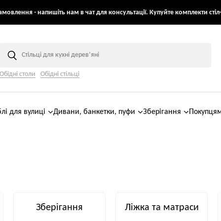
мовлення - напишіть нам в чат для консультації. Купуйте комплекти стіл+
Обідні столи
Обідні стільці
лі для вулиці
Дивани, банкетки, пуфи
Зберігання
Покупця
Зберігання
Ліжка та матраси