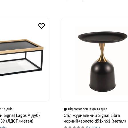
Висота, см
Ширина, см
42 см
50 см
о 14 днів
Під замовлення до 14 днів
 Signal Lagos A дуб/
Стіл журнальний Signal Libra
x39 (ЛДСП/метал)
чорний+золото d51хh61 (метал)
гуків
0 відгуків