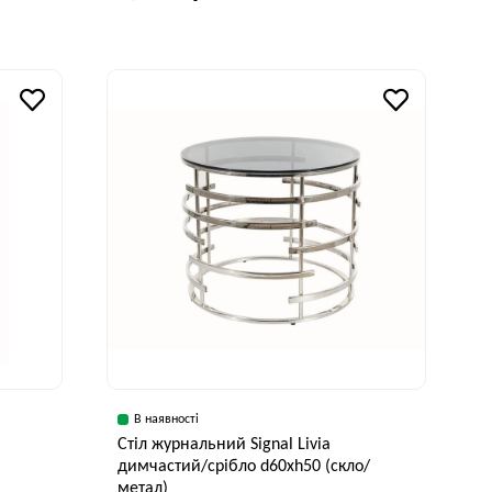
Ширина, см
Висота, см
38 см
49 см
В наявності
Стіл журнальний Signal Livia
димчастий/срібло d60хh50 (скло/
метал)