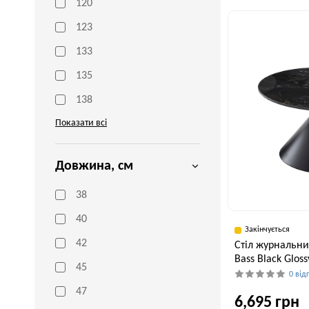
120
47 см
123
133
135
138
Показати всі
Довжина, см
38
40
Закінчується
42
Стіл журнальни
Bass Black Gloss
45
0 від
47
6,695 грн