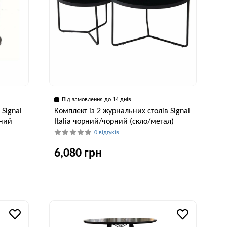
Під замовлення до 14 днів
 Signal
Комплект із 2 журнальних столів Signal
рний
Italia чорний/чорний (скло/метал)
0 відгуків
6,080 грн
Ширина, см
Висота, см
80 см
50 см
исота, см
48 см