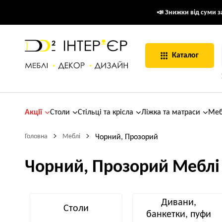
📣 Знижки від суми за
Каталог
Акції
Столи
Стільці та крісла
Ліжка та матраси
Меб
Головна
Меблі
Чорний, Прозорий
Чорний, Прозорий Меблі
Дивани,
Столи
банкетки, пуфи