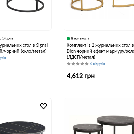
о 14 днів
В наявності
урнальних столів Signal
Комплект із 2 журнальних столів
ий/чорний (скло/метал)
Dion чорний ефект мармуру/зол
(ЛДСП/метал)
гуків
0 відгуків
4,612 грн
Висота, см
45 см
Ширина, см
В
80 см