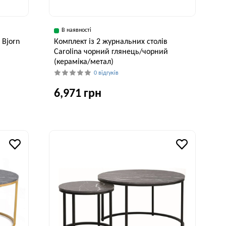
В наявності
 Bjorn
Комплект із 2 журнальних столів
Carolina чорний глянець/чорний
(кераміка/метал)
0 відгуків
6,971 грн
Ширина, см
Висота, см
80 см
42 см