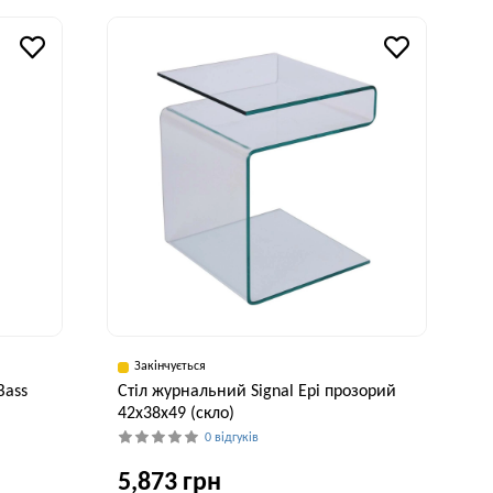
70 см
103 см
исота, см
40 см
Закінчується
Bass
Стіл журнальний Signal Epi прозорий
42x38x49 (скло)
0 відгуків
5,873 грн