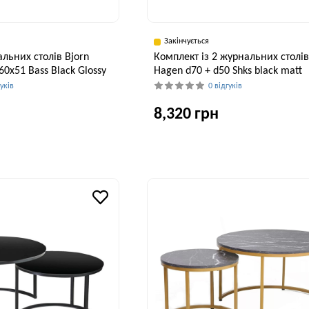
Закінчується
льних столів Bjorn
Комплект із 2 журнальних столів
60х51 Bass Black Glossy
Hagen d70 + d50 Shks black matt
гуків
0 відгуків
8,320 грн
Висота, см
Ширина, см
51 см
70 см