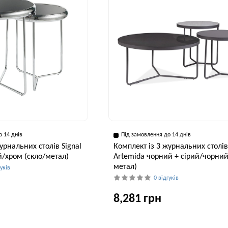
о 14 днів
Під замовлення до 14 днів
урнальних столів Signal
Комплект із 3 журнальних столів
ий/хром (скло/метал)
Artemida чорний + сірий/чорний
метал)
гуків
0 відгуків
8,281 грн
Висота, см