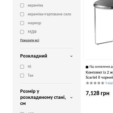
кераміка
кераміка+гартоване скло
мармур
МДФ
Показати всі
Розкладний
Ні
Під замовлення д
Комплект із 2 ж
Так
Scarlet II чорн
0 від
Розмір у
7,128 грн
розкладеному стані,
см
Ширина, см