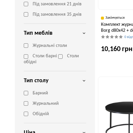
Під замовлення 21 днів
Під замовлення 35 днів
Закінчується
Комплект журна
Borg d80х42 + d
Тип меблів
0 від
Журнальні столи
10,160 грн
Столи барні
Столи
обідні
Ширина, см
60 см
Тип столу
Барний
Журнальний
Обідній
Ціна