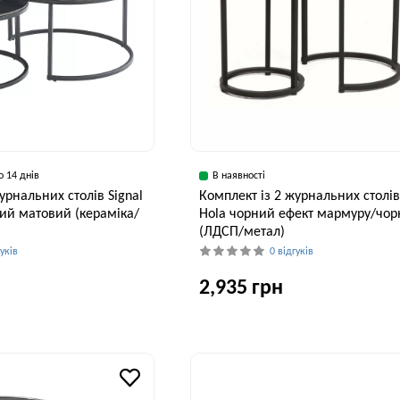
о 14 днів
В наявності
урнальних столів Signal
Комплект із 2 журнальних столів
ний матовий (кераміка/
Hola чорний ефект мармуру/чо
(ЛДСП/метал)
гуків
0 відгуків
2,935 грн
Висота, см
Ширина, см
В
42 см
45 см