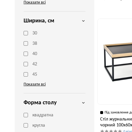
Показати всі
Ширина, см
Ширина, см
80 см
30
38
40
42
45
Показати всі
Форма столу
Під замовлення д
квадратна
Стіл журнальний
чорний 100x60
кругла
0 від