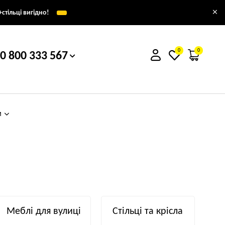
×
стільці вигідно!
0
0
0 800 333 567
м
Меблі для вулиці
Стільці та крісла