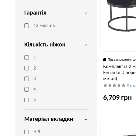
Гарантія
12 місяців
Кількість ніжок
1
Під замовлення д
Комплект із 2 ж
2
Ferrante D чор
метал)
3
0 від
4
6,709 грн
5
Матеріал вкладки
Ширина, см
80 см
HPL