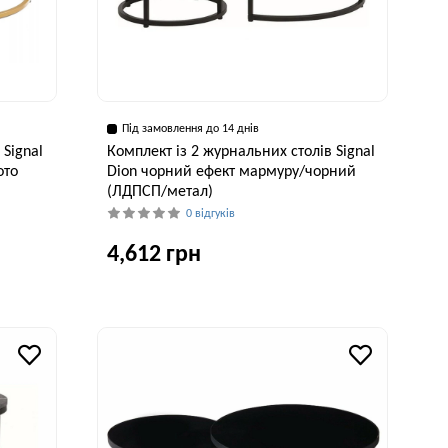
Під замовлення до 14 днів
 Signal
Комплект із 2 журнальних столів Signal
ото
Dion чорний ефект мармуру/чорний
(ЛДПСП/метал)
0 відгуків
4,612 грн
исота, см
Ширина, см
Висота, см
48 см
80 см
48 см