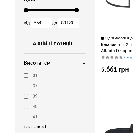
від
до
Під замовлення д
Акційні позиції
Комплект із 2 ж
Atlanta D чорн
0 від
Висота, см
5,661 грн
31
37
Ширина, см
80 см
39
40
41
Показати всі