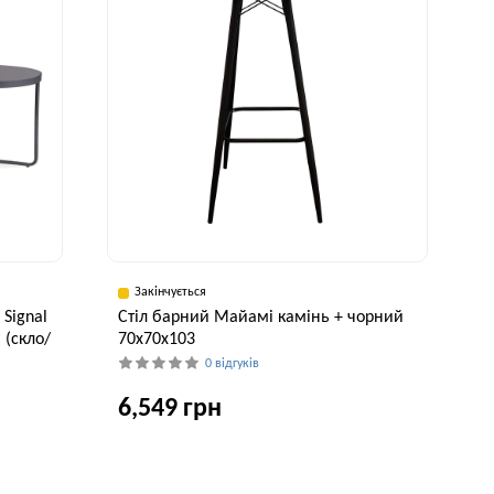
Закінчується
 Signal
Стіл барний Майамі камінь + чорний
 (скло/
70x70x103
0 відгуків
6,549 грн
Ширина, см
Висота, см