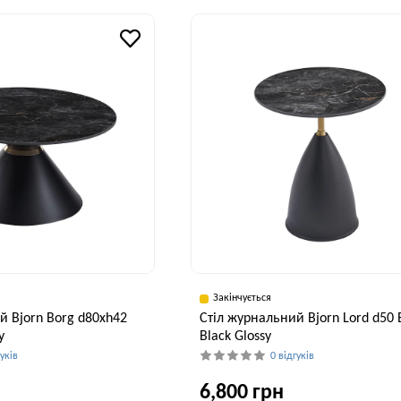
50 см
Ширина, см
В
80 см
Закінчується
й Bjorn Borg d80хh42
Стіл журнальний Bjorn Lord d50 
y
Black Glossy
гуків
0 відгуків
6,800 грн