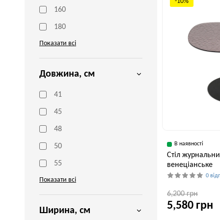
-10%
160
180
Показати всі
Довжина, см
41
45
48
В наявності
50
Стіл журнальни
55
венеціанське
0 від
Показати всі
6,200 грн
5,580 грн
Ширина, см