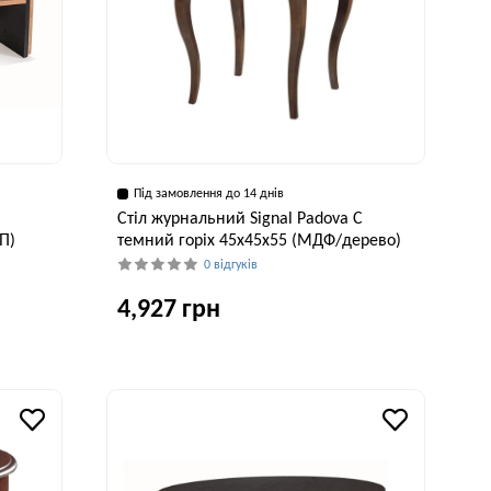
Під замовлення до 14 днів
б
Стіл журнальний Signal Padova C
П)
темний горіх 45х45х55 (МДФ/дерево)
0 відгуків
4,927 грн
исота, см
Ширина, см
Висота, см
50 см
45 см
55 см