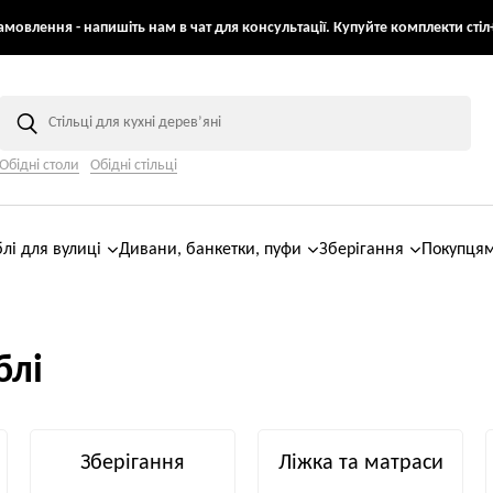
мовлення - напишіть нам в чат для консультації. Купуйте комплекти стіл+
Обідні столи
Обідні стільці
лі для вулиці
Дивани, банкетки, пуфи
Зберігання
Покупця
блі
Зберігання
Ліжка та матраси