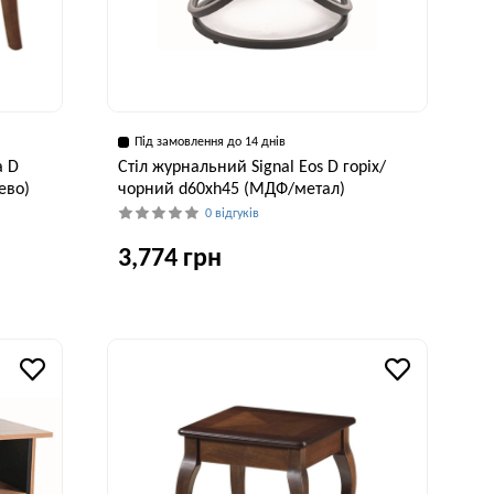
Під замовлення до 14 днів
a D
Стіл журнальний Signal Eos D горіх/
ево)
чорний d60хh45 (МДФ/метал)
0 відгуків
3,774 грн
исота, см
Ширина, см
Висота, см
55 см
60 см
45 см