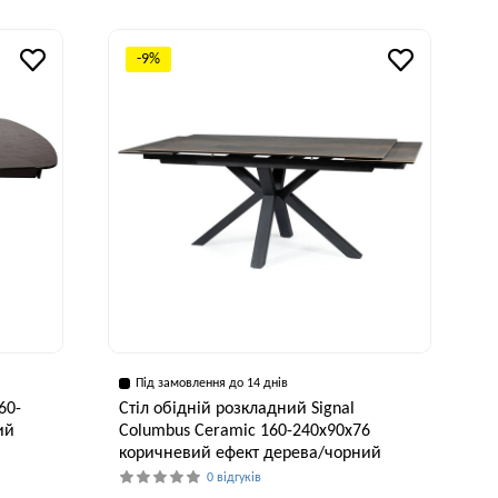
исота, см
Ширина, см
Висота, см
76 см
70 см
75 см
-9%
Під замовлення до 14 днів
60-
Стіл обідній розкладний Signal
ий
Columbus Ceramic 160-240x90x76
коричневий ефект дерева/чорний
0 відгуків