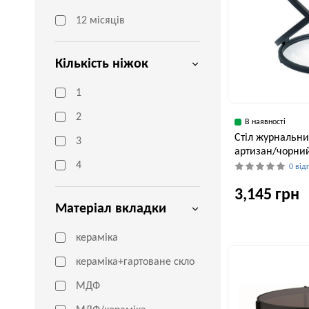
12 місяців
Кількість ніжок
1
2
В наявності
Стіл журнальний
3
артизан/чорни
4
0 від
3,145 грн
Матеріал вкладки
кераміка
Ширина, см
60 см
кераміка+гартоване скло
МДФ