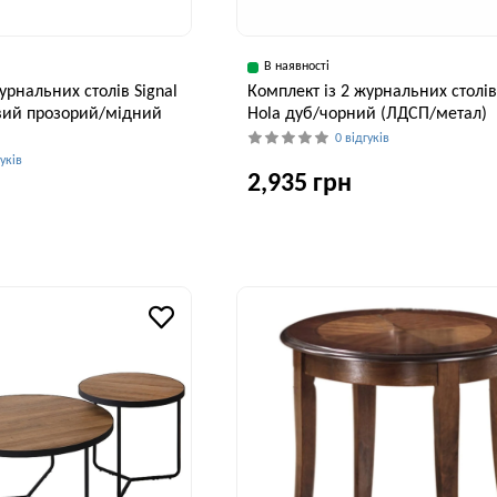
В наявності
урнальних столів Signal
Комплект із 2 журнальних столів
вий прозорий/мідний
Hola дуб/чорний (ЛДСП/метал)
0 відгуків
гуків
2,935 грн
Ширина, см
В
45 см
Висота, см
38 см