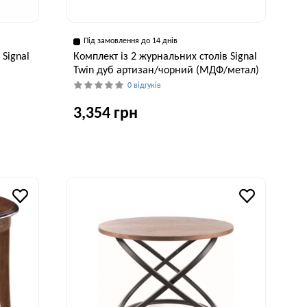
Під замовлення до 14 днів
 Signal
Комплект із 2 журнальних столів Signal
Twin дуб артизан/чорний (МДФ/метал)
0 відгуків
3,354 грн
исота, см
Ширина, см
Висота, см
48 см
60 см
40 см