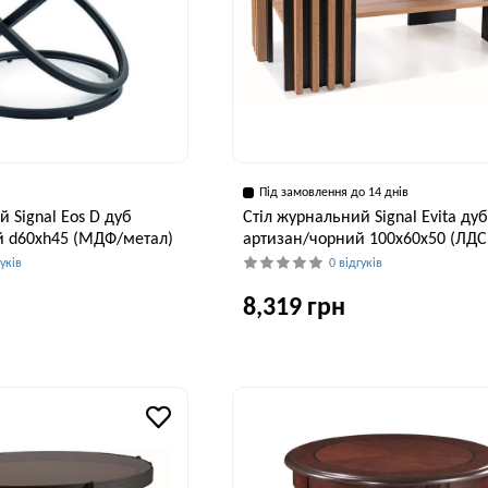
Під замовлення до 14 днів
 Signal Eos D дуб
Стіл журнальний Signal Evita ду
й d60хh45 (МДФ/метал)
артизан/чорний 100х60х50 (ЛДС
гуків
0 відгуків
8,319 грн
Висота, см
Ширина, см
В
45 см
60 см