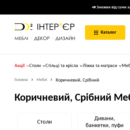
📣 Знижки від суми за
Каталог
Акції
Столи
Стільці та крісла
Ліжка та матраси
Меб
Головна
Меблі
Коричневий, Срібний
Коричневий, Срібний Ме
Дивани,
Столи
банкетки, пуфи