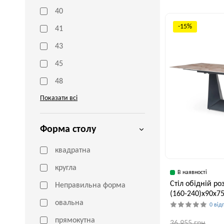
40
Ширина, см
43 см
-15%
41
43
45
48
Показати всі
Форма столу
квадратна
кругла
В наявності
Стіл обідній р
Неправильна форма
(160-240)х90х75
овальна
0 від
прямокутна
36,955 грн