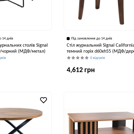
о 14 днів
Під замовлення до 14 днів
урнальних столів Signal
Стіл журнальний Signal Californi
іх/чорний (МДФ/метал)
темний горіх d60хh55 (МДФ/дер
гуків
0 відгуків
4,612 грн
Висота, см
Ширина, см
В
40 см
60 см