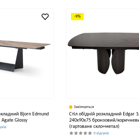
Ширина, см
В
Висота, см
90 см
43,4 см
-9%
Закінчується
озкладний Bjorn Edmund
Стіл обідній розкладний Edgar 1
 Agate Glossy
240x90x75 бронзовий/коричнев
(гартоване скло+метал)
гуків
0 відгуків