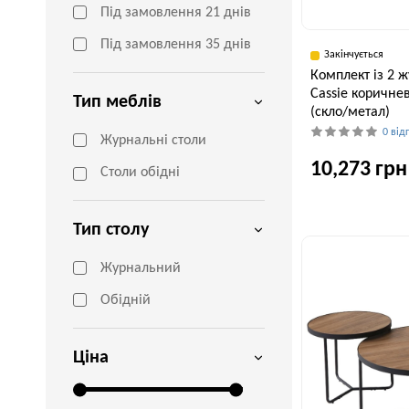
Під замовлення 21 днів
Під замовлення 35 днів
Закінчується
Комплект із 2 ж
Cassie коричне
Тип меблів
(скло/метал)
0 від
Журнальні столи
10,273 грн
Столи обідні
Тип столу
Ширина, см
70 см
Журнальний
Обідній
Ціна