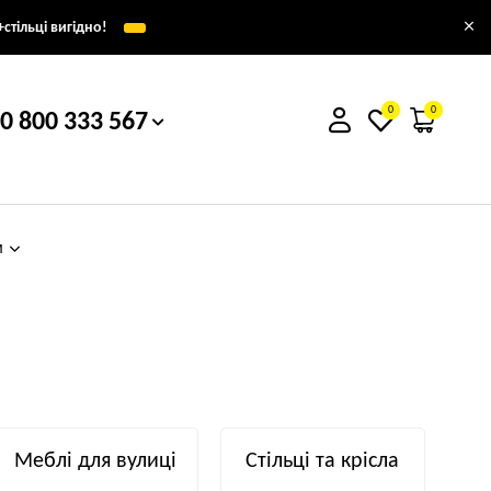
×
стільці вигідно!
0
0
0 800 333 567
м
Меблі для вулиці
Стільці та крісла