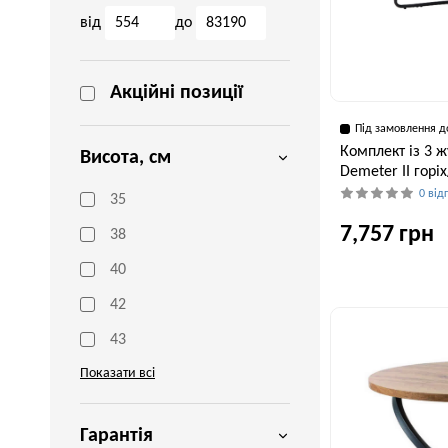
від
до
Акційні позиції
Під замовлення д
Комплект із 3 ж
Висота, см
Demeter II гор
0 від
35
7,757 грн
38
40
42
Ширина, см
80 см
43
Показати всі
Гарантія