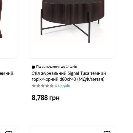
Під замовлення до 14 днів
 темний
Стіл журнальний Signal Tuca темний
горіх/чорний d80хh40 (МДФ/метал)
0 відгуків
8,788 грн
исота, см
Ширина, см
Висота, см
50 см
80 см
40 см