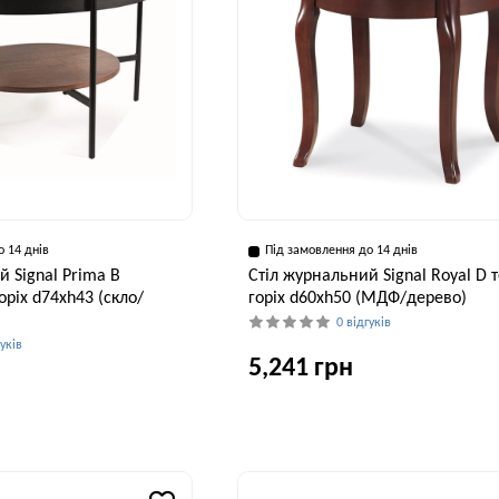
о 14 днів
Під замовлення до 14 днів
й Signal Prima B
Стіл журнальний Signal Royal D
ріх d74хh43 (скло/
горіх d60хh50 (МДФ/дерево)
0 відгуків
гуків
5,241 грн
Ширина, см
В
60 см
Висота, см
43 см