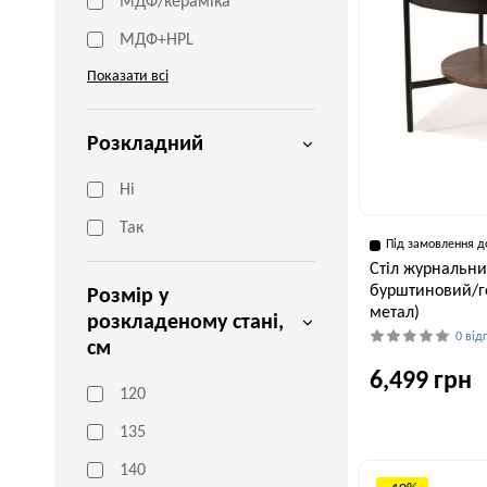
МДФ/кераміка
МДФ+HPL
Показати всі
Розкладний
Ні
Так
Під замовлення д
Стіл журнальни
бурштиновий/го
Розмір у
метал)
розкладеному стані,
0 від
см
6,499 грн
120
135
Ширина, см
140
74 см