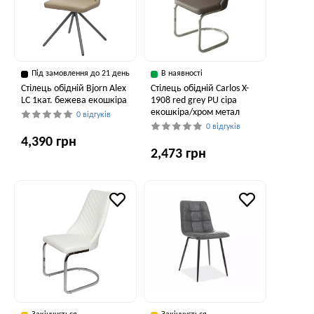
Під замовлення до 21 день
В наявності
Стілець обідній Bjorn Alex
Стілець обідній Carlos X-
LC 1кат. бежева екошкіра
1908 red grey PU сіра
екошкіра/хром метал
0 відгуків
0 відгуків
4,390 грн
2,473 грн