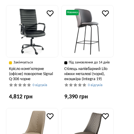
Новинка
Закінчується
Під замовлення до 14 днів
Крісло комп'ютерне
Стілець напівбарний Lilo
(офісне) поворотне Signal
ніжки металеві (чорні),
Q-306 чорне
екошкіра (Integra 19)
0 відгуків
0 відгуків
4,812 грн
9,390 грн