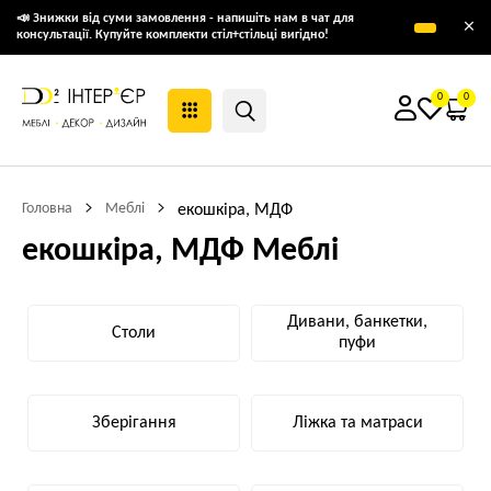
📣 Знижки від суми замовлення - напишіть нам в чат для
×
консультації. Купуйте комплекти стіл+стільці вигідно!
0
0
Головна
Меблі
екошкіра, МДФ
екошкіра, МДФ Меблі
Дивани, банкетки,
Столи
пуфи
Зберігання
Ліжка та матраси