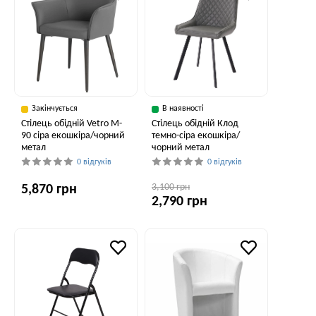
Закінчується
В наявності
Стілець обідній Vetro M-
Стілець обідній Клод
90 сіра екошкіра/чорний
темно-сіра екошкіра/
метал
чорний метал
0 відгуків
0 відгуків
3,100 грн
5,870 грн
2,790 грн