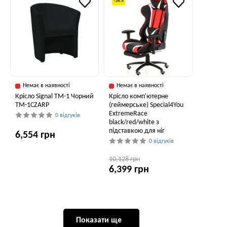
-36%
Немає в наявності
Немає в наявності
Крісло Signal TM-1 Чорний
Крісло комп'ютерне
TM-1CZARP
(геймерське) Special4You
ExtremeRace
0 відгуків
black/red/white з
підставкою для ніг
6,554 грн
0 відгуків
10,128 грн
6,399 грн
Показати ще