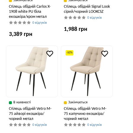
Закінчується
Закінчується
Стілець обідній Carlos X-
Стілець обідній Signal Look
1908 white PU біла
сірий/чорний LOOKCSZ
екошкіра/хром метал
0 відгуків
0 відгуків
1,988 грн
3,389 грн
-50%
В наявності
Закінчується
Стілець обідній Vetro M-
Стілець обідній Vetro M-
75 айворі екошкіра/
75 капучино екошкіра/
чорний метал
чорний метал
0 відгуків
0 відгуків