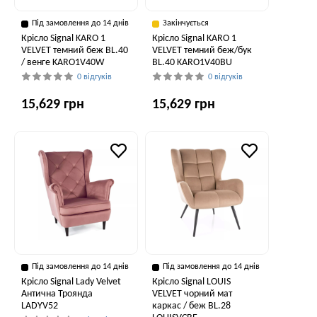
Під замовлення до 14 днів
Закінчується
Крісло Signal KARO 1
Крісло Signal KARO 1
VELVET темний беж BL.40
VELVET темний беж/бук
/ венге KARO1V40W
BL.40 KARO1V40BU
0 відгуків
0 відгуків
15,629 грн
15,629 грн
Під замовлення до 14 днів
Під замовлення до 14 днів
Крісло Signal Lady Velvet
Крісло Signal LOUIS
Антична Троянда
VELVET чорний мат
LADYV52
каркас / беж BL.28