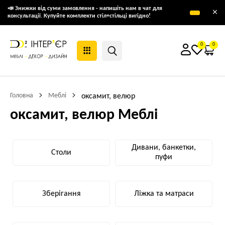
📣 Знижки від суми замовлення - напишіть нам в чат для
×
консультації. Купуйте комплекти стіл+стільці вигідно!
0
0
Головна
Меблі
оксамит, велюр
оксамит, велюр Меблі
Дивани, банкетки,
Столи
пуфи
Зберігання
Ліжка та матраси