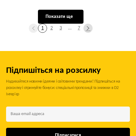
Показати ще
1
2
3
...
7
Підпишіться на розсилку
Надихайтеся новими ідеями і світовими трендами! Підпишіться на
розсилку і отримуйте бонуси: спеціальні пропозиції та знижки в D2
Інтер'єр
Підписатися