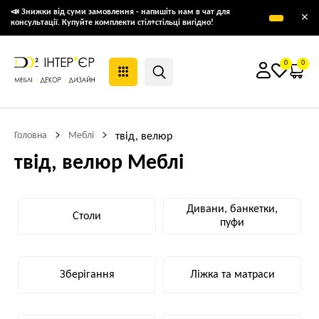
📣 Знижки від суми замовлення - напишіть нам в чат для
×
консультації. Купуйте комплекти стіл+стільці вигідно!
0
0
Головна
Меблі
твід, велюр
твід, велюр Меблі
Дивани, банкетки,
Столи
пуфи
Зберігання
Ліжка та матраси