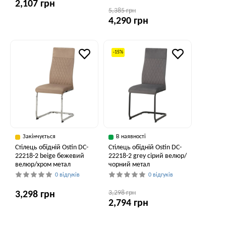
2,107 грн
5,385 грн
4,290 грн
-15%
Закінчується
В наявності
Стілець обідній Ostin DC-
Стілець обідній Ostin DC-
22218-2 beige бежевий
22218-2 grey сірий велюр/
велюр/хром метал
чорний метал
0 відгуків
0 відгуків
3,298 грн
3,298 грн
2,794 грн