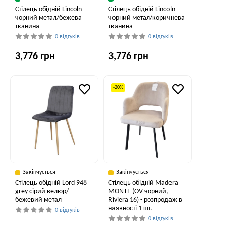
Стілець обідній Lincoln
Стілець обідній Lincoln
чорний метал/бежева
чорний метал/коричнева
тканина
тканина
0 відгуків
0 відгуків
3,776 грн
3,776 грн
-20%
Закінчується
Закінчується
Стілець обідній Lord 948
Стілець обідній Madera
grey сірий велюр/
MONTE (OV чорний,
бежевий метал
Riviera 16) - розпродаж в
наявності 1 шт.
0 відгуків
0 відгуків