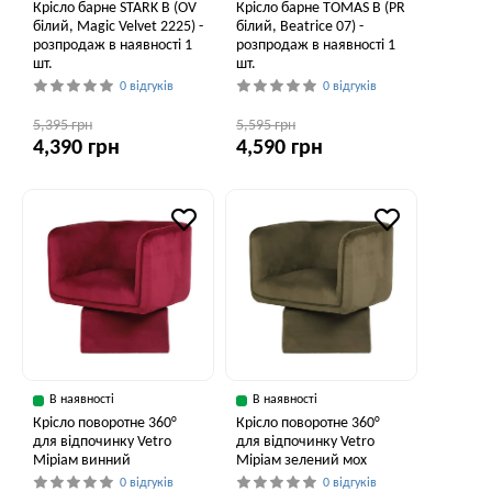
Крісло барне STARK B (OV
Крісло барне TOMAS B (PR
білий, Magic Velvet 2225) -
білий, Beatrice 07) -
розпродаж в наявності 1
розпродаж в наявності 1
шт.
шт.
0 відгуків
0 відгуків
5,395 грн
5,595 грн
4,390 грн
4,590 грн
В наявності
В наявності
Крісло поворотне 360°
Крісло поворотне 360°
для відпочинку Vetro
для відпочинку Vetro
Міріам винний
Міріам зелений мох
0 відгуків
0 відгуків