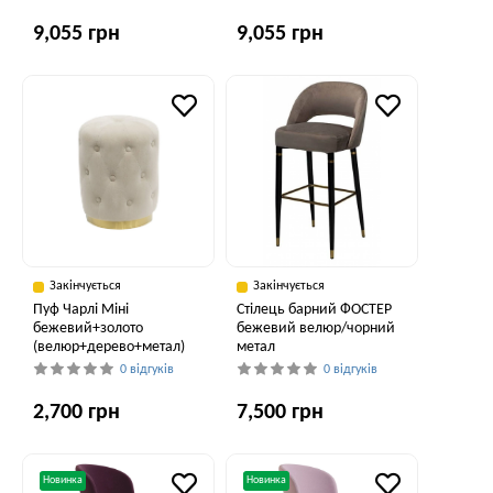
9,055 грн
9,055 грн
Закінчується
Закінчується
Пуф Чарлі Міні
Стілець барний ФОСТЕР
бежевий+золото
бежевий велюр/чорний
(велюр+дерево+метал)
метал
0 відгуків
0 відгуків
2,700 грн
7,500 грн
Новинка
Новинка